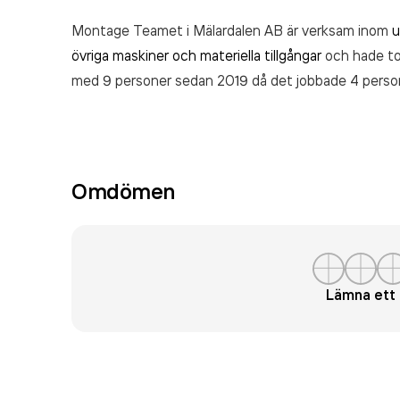
Montage Teamet i Mälardalen AB är verksam inom
u
övriga maskiner och materiella tillgångar
och hade tot
med 9 personer sedan 2019 då det jobbade 4 person
varit aktivt sedan 2018. Montage Teamet i Mälarda
räkenskapsåret (2020).
Omdömen
Lämna et