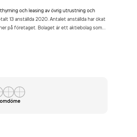
thyrning och leasing av övrig utrustning och
alt 13 anställda 2020. Antalet anställda har ökat
er på företaget. Bolaget är ett aktiebolag som
len AB
omsatte 15 196 000,00 kr
senaste
t omdöme