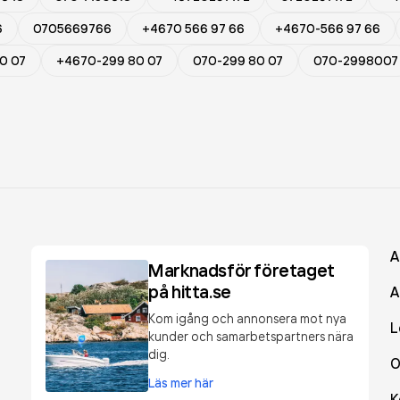
6
0705669766
+4670 566 97 66
+4670-566 97 66
0 07
+4670-299 80 07
070-299 80 07
070-2998007
A
Marknadsför företaget
på hitta.se
A
Kom igång och annonsera mot nya
L
kunder och samarbetspartners nära
dig.
O
Läs mer här
K