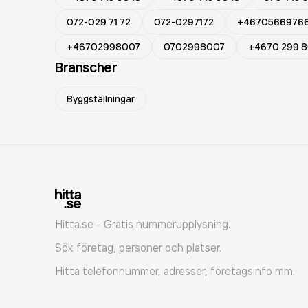
072-029 71 72
072-0297172
+4670566976
+46702998007
0702998007
+4670 299 8
Branscher
Byggställningar
Hitta.se - Gratis nummerupplysning.
Sök företag, personer och platser.
Hitta telefonnummer, adresser, företagsinfo mm.