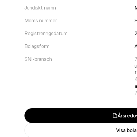
Juridiskt namn
M
Moms nummer
Registreringsdatum
Bolagsform
A
SNI-bransch
u
t
a
Årsredov
Visa bol