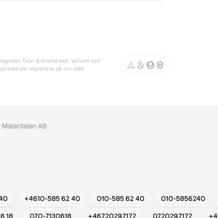
register, Dun & Bradstreet, Value8 och
gheten att registrera på sin sida.
 Mälardalen AB
 40
+4610-585 62 40
010-585 62 40
010-5856240
6 18
070-7130618
+46720297172
0720297172
+4