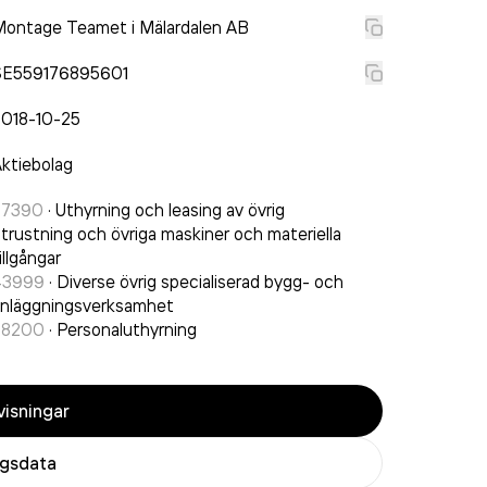
ontage Teamet i Mälardalen AB
SE559176895601
2018-10-25
ktiebolag
77390
·
Uthyrning och leasing av övrig
trustning och övriga maskiner och materiella
illgångar
43999
·
Diverse övrig specialiserad bygg- och
nläggningsverksamhet
78200
·
Personaluthyrning
isningar
agsdata