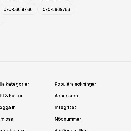
070-566 97 66
070-5669766
lla kategorier
Populära sökningar
PI & Kartor
Annonsera
ogga in
Integritet
m oss
Nödnummer
ontakta oss
Användarvillkor