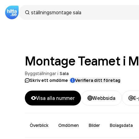
Montage Teamet i M
Byggställningar
i
Sala
·
Skriv ett omdöme
Verifiera ditt företag
Visa alla nummer
Webbsida
E-
Överblick
Omdömen
Bilder
Bolagsdata