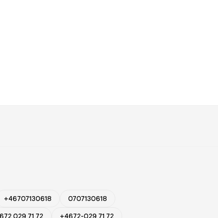
+46707130618
0707130618
672 029 71 72
+4672-029 71 72