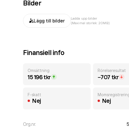
Bilder
Ladda upp bilder
Lägg till bilder
(Maximal storlek: 20MB)
Finansiell info
Omsättning
Rörelseresultat
15 196 tkr
−707 tkr
F-skatt
Momsregistrerin
Nej
Nej
Org.nr.