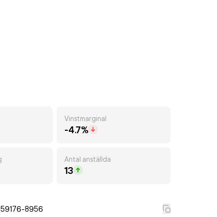
Vinstmarginal
-4.7%
g
Antal anställda
13
559176-8956