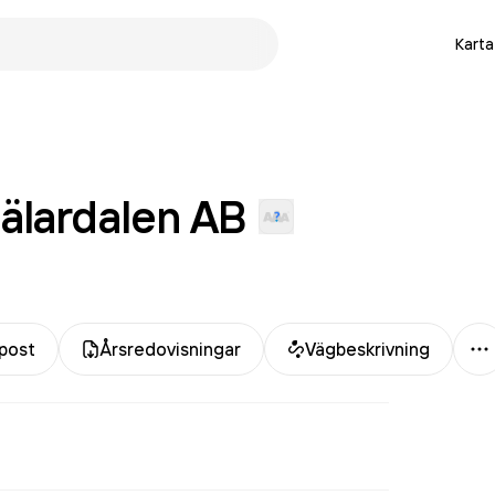
Karta
älardalen
AB
M
post
Årsredovisningar
Vägbeskrivning