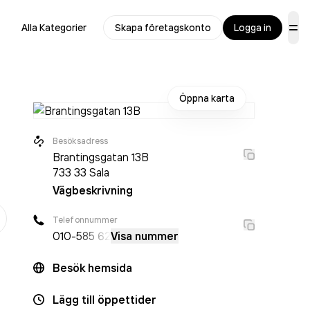
Alla Kategorier
Skapa företagskonto
Logga in
Öppna karta
Besöksadress
Brantingsgatan 13B
733 33
Sala
Vägbeskrivning
er
Telefonnummer
010-
585 62
Visa nummer
Besök hemsida
Lägg till öppettider