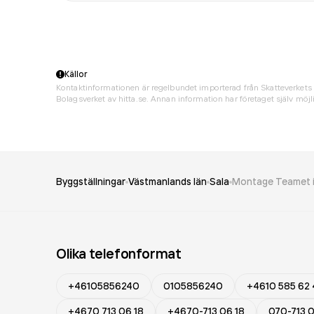
Källor
Kontaktinformationen är regelbundet importerad från Skatteverkets 
Bolagsverket av hitta.se. Annan information har företaget själv möjli
Byggställningar
Västmanlands län
Sala
Montage Teamet i
Olika telefonformat
+46105856240
0105856240
+4610 585 62
+4670 713 06 18
+4670-713 06 18
070-713 0