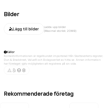
Bilder
Ladda upp bilder
Lägg till bilder
(Maximal storlek: 20MB)
Källor
Kontaktinformationen är regelbundet importerad från Skatteverkets register,
Dun & Bradstreet, Value8 och Bolagsverket av hitta.se. Annan information
har företaget själv möjligheten att registrera på sin sida.
Rekommenderade företag