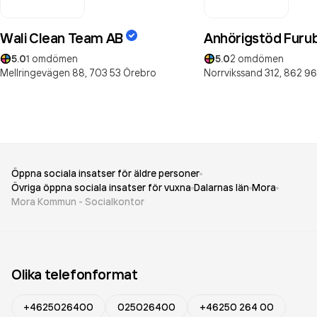
Wali Clean Team AB
Anhörigstöd Furu
5.0
1
omdömen
5.0
2
omdömen
Mellringevägen 88,
703 53
Örebro
Norrvikssand 312,
862 96
Öppna sociala insatser för äldre personer
Övriga öppna sociala insatser för vuxna
Dalarnas län
Mora
Mora Kommun - Socialkontor
Olika telefonformat
+4625026400
025026400
+46250 264 00