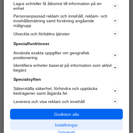
Lagra och/eller få åtkomst till information på en
Sök företag, personer och platser.
enhet
Personanpassad reklam och innehåll, reklam- och
Hitta telefonnummer, adresser, företagsinfo mm.
innehållsmätning samt forskning angående
målgrupp
Utveckla och förbättra tjänster
Marknadsför företaget
på hitta.se
Specialfunktioner
Använda exakta uppgifter om geografisk
Kom igång och annonsera mot
positionering
nya kunder och
Identifiera enheter baserat på information som aktivt
samarbetspartners nära dig.
begärs
Läs mer här
Specialsyften
Säkerställa säkerhet, förhindra och upptäcka
Alla kategorier
Populära sökningar
bedrägerier samt åtgärda fel
Leverera och visa reklam och innehåll
API & Kartor
Annonsera
Logga in
Integritet
Godkänn alla
Om oss
Nödnummer
Inställningar
Dataskydd