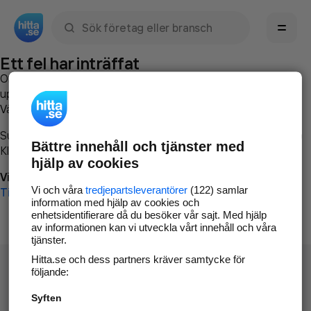
Sök namn, gata, ort, telefon, företag, sökord
Ett fel har inträffat
Om du vill kan du
kontakta hitta.se
och beskriva hur felet
uppstod så att vi lättare och snabbare kan avhjälpa det.
Vänligen försök med följande:
Surfa till
www.hitta.se
Bättre innehåll och tjänster med
Klicka på
Tillbaka-knappen
i webbläsaren och försök igen
hjälp av cookies
Vi beklagar besväret!
Vi och våra
tredjepartsleverantörer
(122) samlar
Till startsidan
information med hjälp av cookies och
enhetsidentifierare då du besöker vår sajt. Med hjälp
av informationen kan vi utveckla vårt innehåll och våra
tjänster.
Hitta.se och dess partners kräver samtycke för
följande:
Syften
Hitta.se - Gratis nummerupplysning.