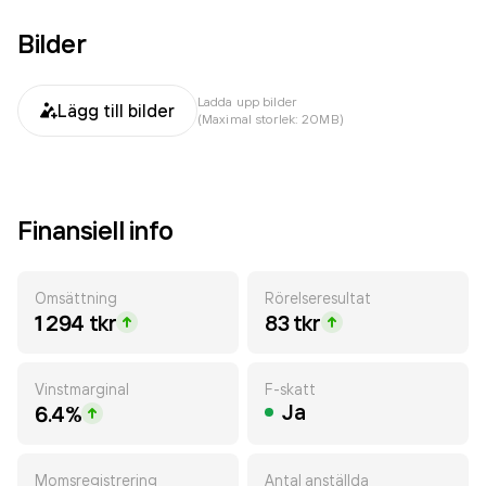
Bilder
Ladda upp bilder
Lägg till bilder
(Maximal storlek: 20MB)
Finansiell info
Omsättning
Rörelseresultat
1 294 tkr
83 tkr
Vinstmarginal
F-skatt
Ja
6.4%
Momsregistrering
Antal anställda