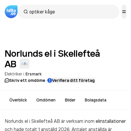
Norlunds el i Skellefteå
AB
Elektriker
i
Ersmark
·
Skriv ett omdöme
Verifiera ditt företag
Överblick
Omdömen
Bilder
Bolagsdata
Norlunds el i Skellefteå AB är verksam inom
elinstallationer
och hade totalt 1 anställd 2026. Antalet anställda är