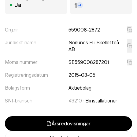
Ja
1
Org.nr.
559006-2872
Juridiskt namn
Norlunds El i Skellefteå
AB
Moms nummer
SE559006287201
Registreringsdatum
2015-03-05
Bolagsform
Aktiebolag
SNI-bransch
43210
·
Elinstallationer
Årsredovisningar