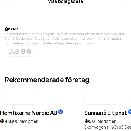
Visa bolagsdata
Källor
Kontaktinformationen är regelbundet importerad från Skatteverkets register,
Dun & Bradstreet, Value8 och Bolagsverket av hitta.se. Annan information
har företaget själv möjligheten att registrera på sin sida.
Rekommenderade företag
Hemfixarna Nordic AB
Sunnanå Eltjänst
4.3
305
omdömen
5.0
1
omdömen
Ekorrvägen 11,
931 65
Ske