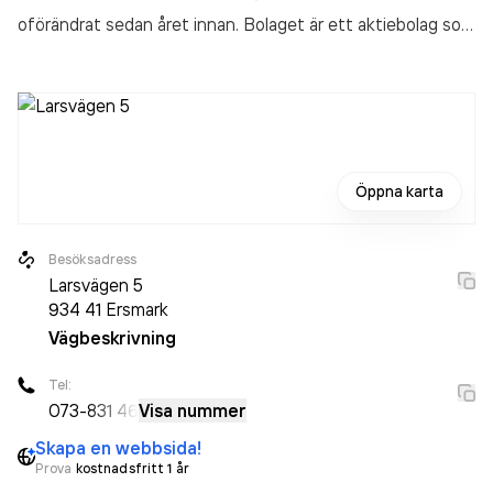
oförändrat sedan året innan. Bolaget är ett aktiebolag som
varit aktivt sedan 2015. Norlunds el i Skellefteå AB
omsatte 1 294 000,00 kr
senaste räkenskapsåret (2026).
Öppna karta
Besöksadress
Larsvägen 5
934 41
Ersmark
Vägbeskrivning
Tel:
073-
831 46
Visa nummer
Skapa en webbsida!
Prova
kostnadsfritt 1 år