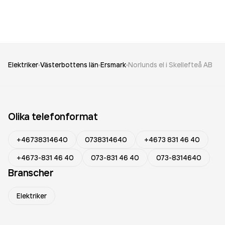
Elektriker
Västerbottens län
Ersmark
Norlunds el i Skellefteå AB
Olika telefonformat
+46738314640
0738314640
+4673 831 46 40
+4673-831 46 40
073-831 46 40
073-8314640
Branscher
Elektriker