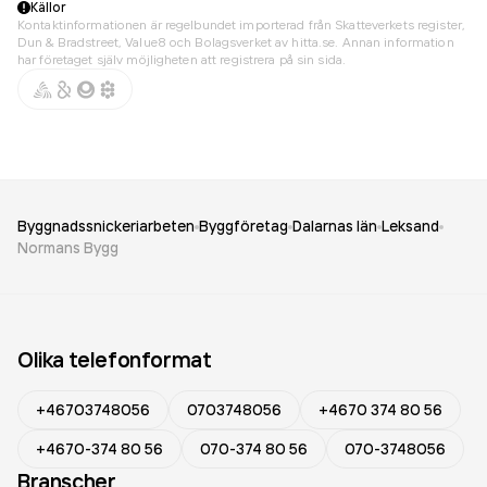
Källor
Kontaktinformationen är regelbundet importerad från Skatteverkets register,
Dun & Bradstreet, Value8 och Bolagsverket av hitta.se. Annan information
har företaget själv möjligheten att registrera på sin sida.
Byggnadssnickeriarbeten
Byggföretag
Dalarnas län
Leksand
Normans Bygg
Olika telefonformat
+46703748056
0703748056
+4670 374 80 56
+4670-374 80 56
070-374 80 56
070-3748056
Branscher