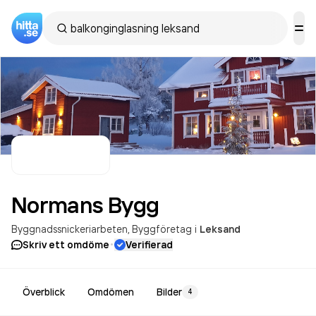
Normans
Bygg
Byggnadssnickeriarbeten
Byggföretag
i
Leksand
·
Skriv ett omdöme
Verifierad
Överblick
Omdömen
Bilder
4