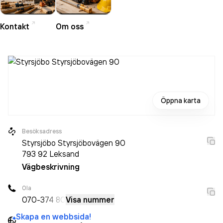
Kontakt
Om oss
Öppna karta
Besöksadress
Styrsjöbo Styrsjöbovägen 90
793 92
Leksand
Vägbeskrivning
Ola
070-
374 80
Visa nummer
Skapa en webbsida!