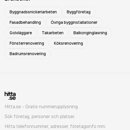
Byggnadssnickeriarbeten
Byggföretag
Fasadbehandling
Övriga bygginstallationer
Golvläggare
Takarbeten
Balkonginglasning
Fönsterrenovering
Köksrenovering
Badrumsrenovering
Hitta.se - Gratis nummerupplysning.
Sök företag, personer och platser.
Hitta telefonnummer, adresser, företagsinfo mm.