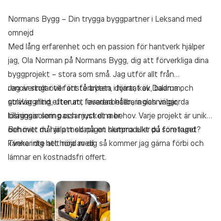
Normans Bygg – Din trygga byggpartner i Leksand med
omnejd
Med lång erfarenhet och en passion för hantverk hjälper
jag, Ola Norman på Normans Bygg, dig att förverkliga dina
byggprojekt – stora som små. Jag utför allt från
renoveringar till fönsterbyten, dörrar, kök, badrum,
Jag är stolt över att få arbeta i hjärtat av Dalarna och
golvläggning, uterum, fasadarbeten, inglasningar,
strävar alltid efter att leverera hållbara och välgjorda
tilläggsisolering och mycket mer.
lösningar som passar just dina behov. Varje projekt är unikt,
och mitt mål är att skapa en slutprodukt du som kund
Behöver du hjälp med något hemma eller på företaget?
känner dig helt nöjd med.
Tveka inte att höra av dig så kommer jag gärna förbi och
lämnar en kostnadsfri offert.