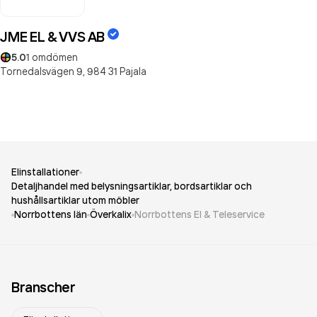
JME EL & VVS AB
5.0
1
omdömen
Tornedalsvägen 9,
984 31
Pajala
Elinstallationer
Detaljhandel med belysningsartiklar, bordsartiklar och
hushållsartiklar utom möbler
Norrbottens län
Överkalix
Norrbottens El & Teleservice
Branscher