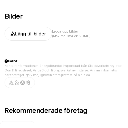
Bilder
Ladda upp bilder
Lägg till bilder
(Maximal storlek: 20MB)
Källor
Kontaktinformationen är regelbundet importerad från Skatteverkets register,
Dun & Bradstreet, Value8 och Bolagsverket av hitta.se. Annan information
har företaget själv möjligheten att registrera på sin sida.
Rekommenderade företag