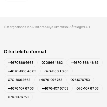
Östergötlands län
Rimforsa
Nya Rimforsa Plåtslageri AB
Olika telefonformat
+46708664663
0708664663
+4670 866 46 63
+4670-866 46 63
070-866 46 63
070-8664663
+46761076753
0761076753
+4676 107 67 53
+4676-107 67 53
076-107 67 53
076-1076753