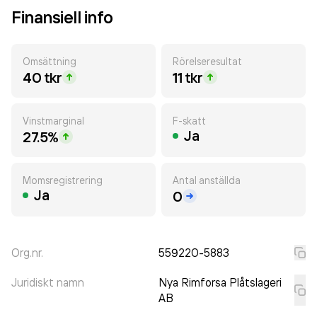
Finansiell info
Omsättning
Rörelseresultat
40 tkr
11 tkr
Vinstmarginal
F-skatt
Ja
27.5%
Momsregistrering
Antal anställda
Ja
0
Org.nr.
559220-5883
Juridiskt namn
Nya Rimforsa Plåtslageri
AB