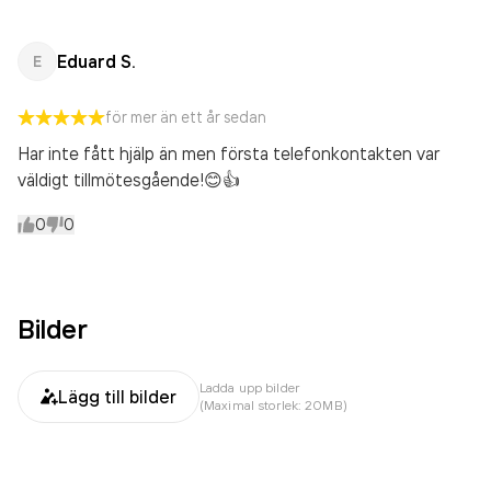
Eduard S.
E
för mer än ett år sedan
Har inte fått hjälp än men första telefonkontakten var
väldigt tillmötesgående!😊👍
0
0
Bilder
Ladda upp bilder
Lägg till bilder
(Maximal storlek: 20MB)