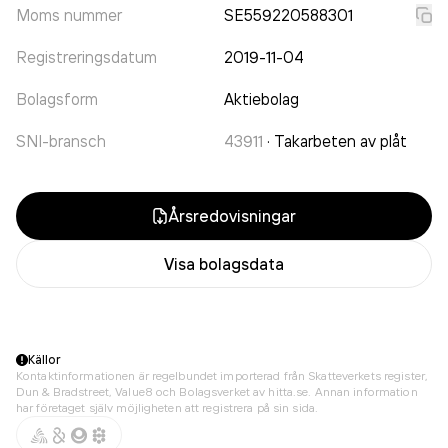
Moms nummer
SE559220588301
Registreringsdatum
2019-11-04
Bolagsform
Aktiebolag
SNI-bransch
43911
·
Takarbeten av plåt
Årsredovisningar
Visa bolagsdata
Källor
Kontaktinformationen är regelbundet importerad från Skatteverkets register,
Dun & Bradstreet, Value8 och Bolagsverket av hitta.se. Annan information
har företaget själv möjligheten att registrera på sin sida.