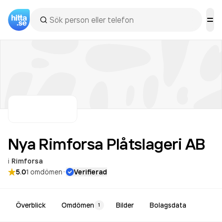
Nya Rimforsa Plåtslageri
AB
i
Rimforsa
·
5.0
1
omdömen
Verifierad
Överblick
Omdömen
Bilder
Bolagsdata
1