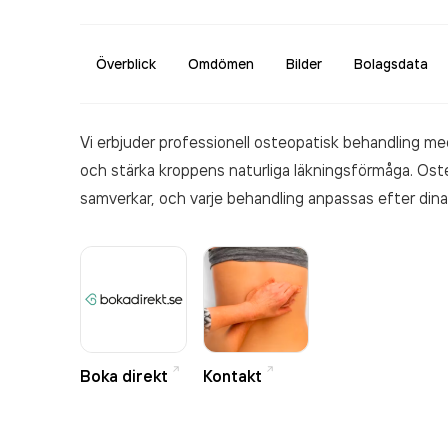
Överblick
Omdömen
Bilder
Bolagsdata
Vi erbjuder professionell osteopatisk behandling med
och stärka kroppens naturliga läkningsförmåga. Oste
samverkar, och varje behandling anpassas efter dina 
och långvariga besvär samt erbjuder förebyggande be
arbete, träning och vardag. Med säkra och effektiva 
möjliga förutsättningar för hälsa och välmående. Fris
ePassi och Actiway.
Boka direkt
Kontakt