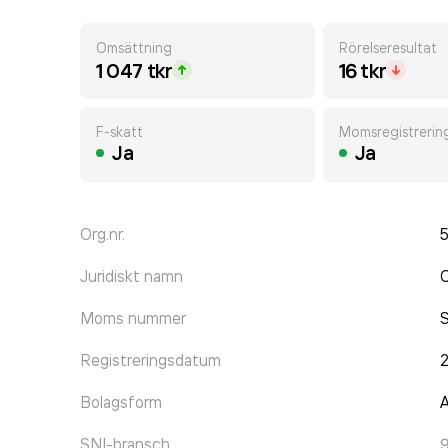
Omsättning
Rörelseresultat
1 047 tkr
16 tkr
F-skatt
Momsregistrerin
Ja
Ja
Org.nr.
Juridiskt namn
O
Moms nummer
Registreringsdatum
2
Bolagsform
A
SNI-bransch