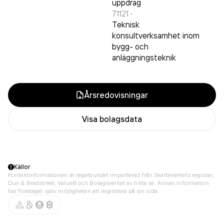
uppdrag
71121
·
Teknisk
konsultverksamhet inom
bygg- och
anläggningsteknik
Årsredovisningar
Visa bolagsdata
Källor
Kontaktinformationen är regelbundet importerad från Skatteverkets register,
Dun & Bradstreet, Value8 och Bolagsverket av hitta.se. Annan information
har företaget själv möjligheten att registrera på sin sida.