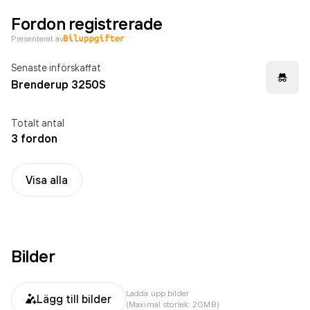
Fordon registrerade
Presenterat av
Senaste införskaffat
Brenderup 3250S
Totalt antal
3 fordon
Visa alla
Bilder
Ladda upp bilder
Lägg till bilder
(Maximal storlek: 20MB)