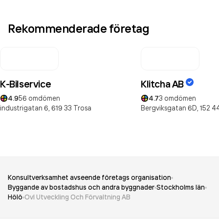
Rekommenderade företag
K-Bilservice
Klitcha AB
4.9
56
omdömen
4.7
3
omdömen
industrigatan 6,
619 33
Trosa
Bergviksgatan 6D,
152 4
Konsultverksamhet avseende företags organisation
Byggande av bostadshus och andra byggnader
Stockholms län
Hölö
Ovl Utveckling Och Förvaltning AB