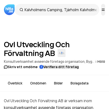
Ovl Utveckling Och
Förvaltning
AB
Konsultverksamhet avseende företags organisation
Byggande av bostadshus och andra byggnader
i
Hölö
·
Skriv ett omdöme
Verifiera ditt företag
Överblick
Omdömen
Bilder
Bolagsdata
Ovl Utveckling Och Förvaltning AB är verksam inom
konsultverksamhet avseende företags organisation
.