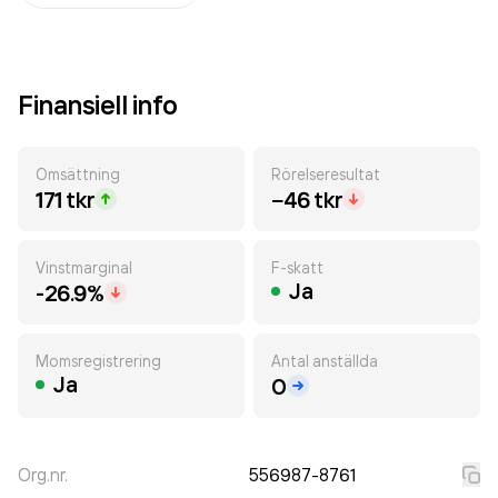
Finansiell info
Omsättning
Rörelseresultat
171 tkr
−46 tkr
Vinstmarginal
F-skatt
Ja
-26.9%
Momsregistrering
Antal anställda
Ja
0
Org.nr.
556987-8761