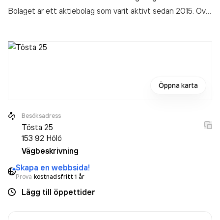
Bolaget är ett aktiebolag som varit aktivt sedan 2015. Ovl
Utveckling Och Förvaltning AB
omsatte 171 000,00 kr
senaste räkenskapsåret (2025).
Öppna karta
Besöksadress
Tösta 25
153 92
Hölö
Vägbeskrivning
Skapa en webbsida!
Prova
kostnadsfritt 1 år
Lägg till öppettider