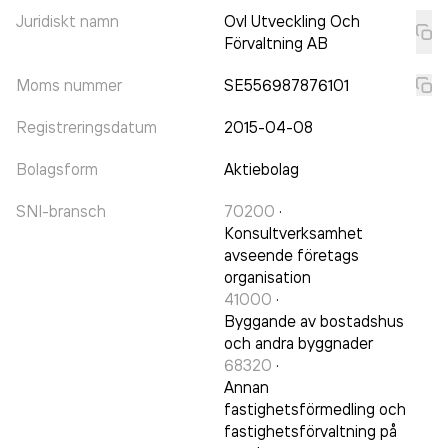
Juridiskt namn
Ovl Utveckling Och
Förvaltning AB
Moms nummer
SE556987876101
Registreringsdatum
2015-04-08
Bolagsform
Aktiebolag
SNI-bransch
70200
·
Konsultverksamhet
avseende företags
organisation
41000
·
Byggande av bostadshus
och andra byggnader
68320
·
Annan
fastighetsförmedling och
fastighetsförvaltning på