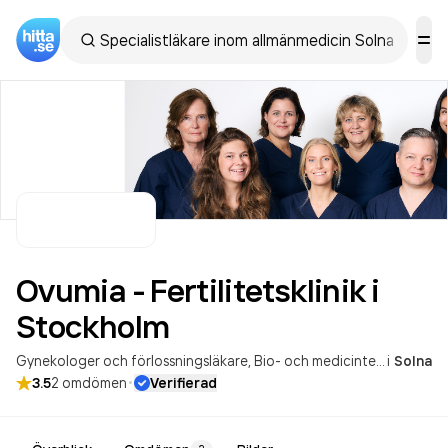
Ovumia - Fertilitetsklinik i
Stockholm
Gynekologer och förlossningsläkare
Bio- och medicinteknik
i
Solna
·
3.5
2
omdömen
Verifierad