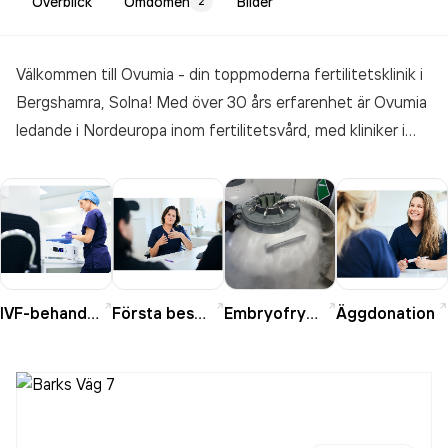
Överblick
Omdömen
Bilder
2
Välkommen till Ovumia - din toppmoderna fertilitetsklinik i
Bergshamra, Solna! Med över 30 års erfarenhet är Ovumia
ledande i Nordeuropa inom fertilitetsvård, med kliniker i
Finland, Estland, Ukraina och Stockholm, där de erbjuder
behandlingar av högsta kvalitet. Ovumia är pionjärer inom
embryodiagnostik, embryoforskning och assisterad
befruktning med donerade könsceller, och sedan starten
har 15 000 barn kommit till världen via Ovumias
fertilitetsbehandlingar.
IVF-behandling
Första besöket
Embryofrysning
Äggdonation