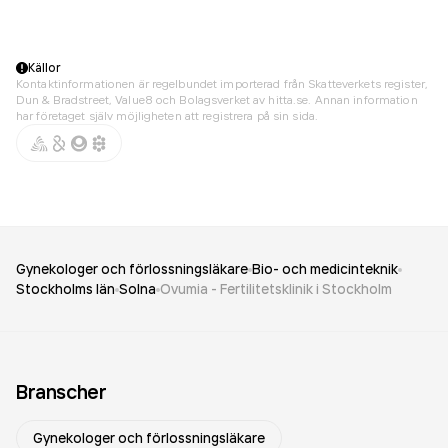
Källor
Kontaktinformationen är regelbundet importerad från Skatteverkets register,
Dun & Bradstreet, Value8 och Bolagsverket av hitta.se. Annan information
har företaget själv möjligheten att registrera på sin sida.
Gynekologer och förlossningsläkare
Bio- och medicinteknik
Stockholms län
Solna
Ovumia - Fertilitetsklinik i Stockholm
Branscher
Gynekologer och förlossningsläkare