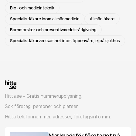
Bio- och medicinteknik
Specialistläkare inom allmänmedicin
Allmänläkare
Barnmorskor och preventivmedelsrådgivning
Specialistläkarverksamhet inom öppenvård, ej på sjukhus
Hitta.se - Gratis nummerupplysning.
Sök företag, personer och platser.
Hitta telefonnummer, adresser, företagsinfo mm.
Marknadsför företaget på