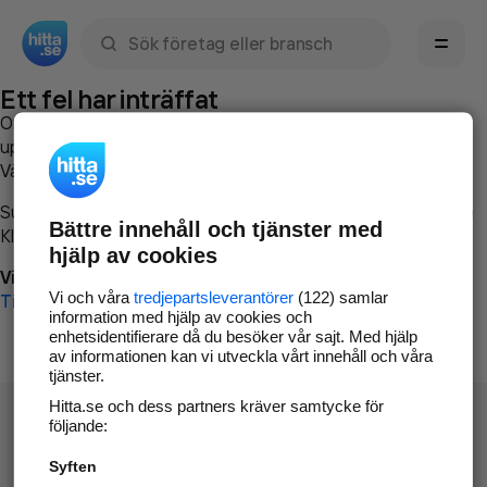
Sök namn, gata, ort, telefon, företag, sökord
Ett fel har inträffat
Om du vill kan du
kontakta hitta.se
och beskriva hur felet
uppstod så att vi lättare och snabbare kan avhjälpa det.
Vänligen försök med följande:
Surfa till
www.hitta.se
Bättre innehåll och tjänster med
Klicka på
Tillbaka-knappen
i webbläsaren och försök igen
hjälp av cookies
Vi beklagar besväret!
Vi och våra
tredjepartsleverantörer
(122) samlar
Till startsidan
information med hjälp av cookies och
enhetsidentifierare då du besöker vår sajt. Med hjälp
av informationen kan vi utveckla vårt innehåll och våra
tjänster.
Hitta.se och dess partners kräver samtycke för
följande:
Syften
Hitta.se - Gratis nummerupplysning.