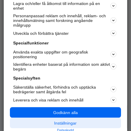
Lagra och/eller få åtkomst till information på en
Sök företag, personer och platser.
enhet
Personanpassad reklam och innehåll, reklam- och
Hitta telefonnummer, adresser, företagsinfo mm.
innehållsmätning samt forskning angående
målgrupp
Utveckla och förbättra tjänster
Marknadsför företaget
på hitta.se
Specialfunktioner
Använda exakta uppgifter om geografisk
Kom igång och annonsera mot
positionering
nya kunder och
Identifiera enheter baserat på information som aktivt
samarbetspartners nära dig.
begärs
Läs mer här
Specialsyften
Säkerställa säkerhet, förhindra och upptäcka
Alla kategorier
Populära sökningar
bedrägerier samt åtgärda fel
Leverera och visa reklam och innehåll
API & Kartor
Annonsera
Logga in
Integritet
Godkänn alla
Om oss
Nödnummer
Inställningar
Dataskydd