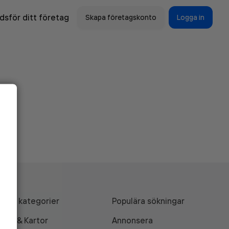
sför ditt företag
Skapa företagskonto
Logga in
Alla kategorier
Populära sökningar
API & Kartor
Annonsera