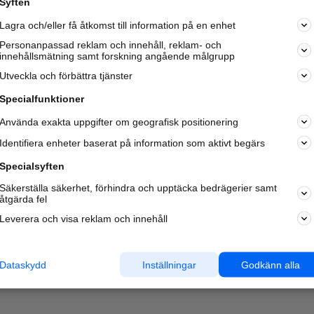
Syften
Kom igång och annonsera mot
Lagra och/eller få åtkomst till information på en enhet
nya kunder och
samarbetspartners nära dig.
Personanpassad reklam och innehåll, reklam- och
innehållsmätning samt forskning angående målgrupp
Läs mer här
Utveckla och förbättra tjänster
Specialfunktioner
Använda exakta uppgifter om geografisk positionering
Identifiera enheter baserat på information som aktivt begärs
Specialsyften
Säkerställa säkerhet, förhindra och upptäcka bedrägerier samt
åtgärda fel
Leverera och visa reklam och innehåll
Dataskydd
Inställningar
Godkänn alla