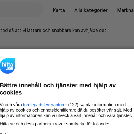
Karta
Alla kategorier
Marknad
tod så att vi lättare och snabbare kan avhjälpa det.
Bättre innehåll och tjänster med hjälp av
cookies
Vi och våra
tredjepartsleverantörer
(122) samlar information med
hjälp av cookies och enhetsidentifierare då du besöker vår sajt. Med
hjälp av informationen kan vi utveckla vårt innehåll och våra tjänster.
Marknadsför företaget på
Hitta.se och dess partners kräver samtycke för följande:
hitta.se