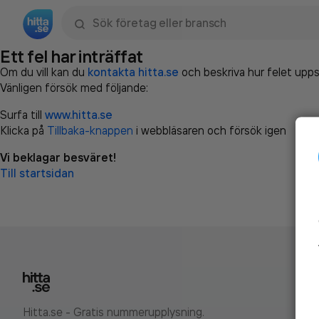
Sök namn, gata, ort, telefon, företag, sökord
Ett fel har inträffat
Om du vill kan du
kontakta hitta.se
och beskriva hur felet upps
Vänligen försök med följande:
Surfa till
www.hitta.se
Klicka på
Tillbaka-knappen
i webbläsaren och försök igen
Vi beklagar besväret!
Till startsidan
Hitta.se - Gratis nummerupplysning.