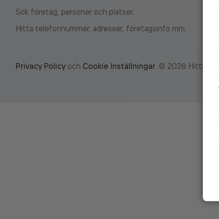
Sök företag, personer och platser.
Hitta telefonnummer, adresser, företagsinfo mm.
Privacy Policy
och
Cookie Inställningar
.
©
2026
Hitta.se