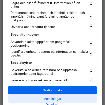
Lagra och/eller få åtkomst till information på en
Sök företag, personer och platser.
enhet
Personanpassad reklam och innehåll, reklam- och
Hitta telefonnummer, adresser, företagsinfo mm.
innehållsmätning samt forskning angående
målgrupp
Utveckla och förbättra tjänster
Marknadsför företaget
på hitta.se
Specialfunktioner
Använda exakta uppgifter om geografisk
Kom igång och annonsera mot
positionering
nya kunder och
Identifiera enheter baserat på information som aktivt
samarbetspartners nära dig.
begärs
Läs mer här
Specialsyften
Säkerställa säkerhet, förhindra och upptäcka
Alla kategorier
Populära sökningar
bedrägerier samt åtgärda fel
Leverera och visa reklam och innehåll
API & Kartor
Annonsera
Logga in
Integritet
Godkänn alla
Om oss
Nödnummer
Inställningar
Dataskydd