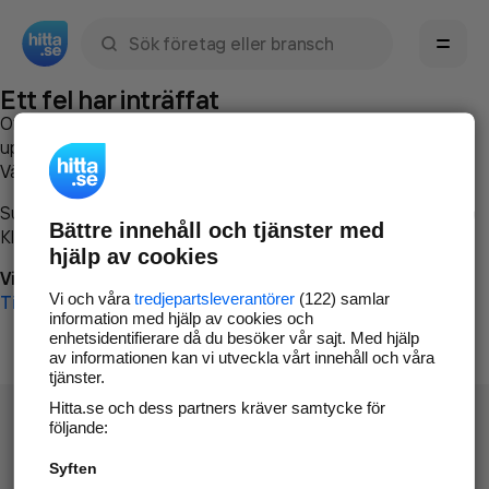
Sök namn, gata, ort, telefon, företag, sökord
Ett fel har inträffat
Om du vill kan du
kontakta hitta.se
och beskriva hur felet
uppstod så att vi lättare och snabbare kan avhjälpa det.
Vänligen försök med följande:
Surfa till
www.hitta.se
Bättre innehåll och tjänster med
Klicka på
Tillbaka-knappen
i webbläsaren och försök igen
hjälp av cookies
Vi beklagar besväret!
Vi och våra
tredjepartsleverantörer
(122) samlar
Till startsidan
information med hjälp av cookies och
enhetsidentifierare då du besöker vår sajt. Med hjälp
av informationen kan vi utveckla vårt innehåll och våra
tjänster.
Hitta.se och dess partners kräver samtycke för
följande:
Syften
Hitta.se - Gratis nummerupplysning.