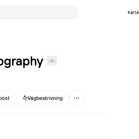
Karta
ography
Mer
post
Vägbeskrivning