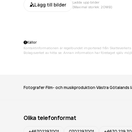
Ladda upp bilder
Lägg till bilder
(Maximal storlek: 20MB)
Källor
Kontaktinformationen är regelbundet importerad från Skatteverkets 
Bolagsverket av hitta.se. Annan information har företaget själv möjli
Fotografer
Film- och musikproduktion
Västra Götalands l
Olika telefonformat
+46702297001
0702297001
+4670 229 70