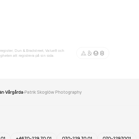
register, Dun & Bradstreet, Value8 och
gheten att registrera på sin sida.
än
Vårgårda
Patrik Skoglöw Photography
 01
+4670-229 70 01
070-229 70 01
070-2297001