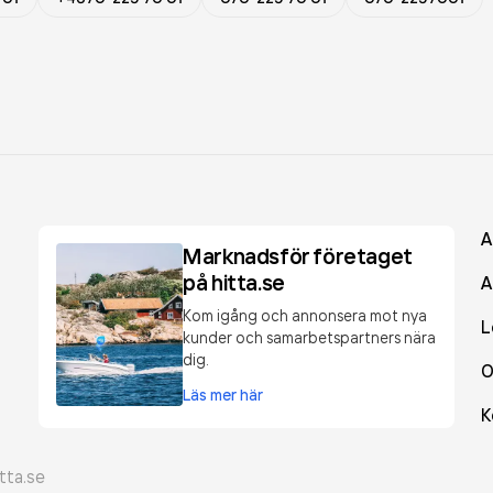
A
Marknadsför företaget
på hitta.se
A
Kom igång och annonsera mot nya
L
kunder och samarbetspartners nära
dig.
O
Läs mer här
K
tta.se