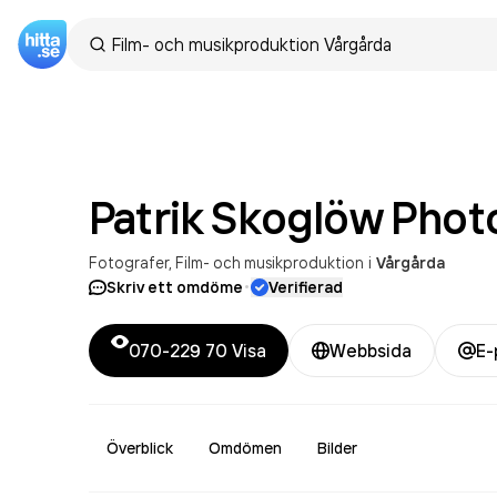
Patrik Skoglöw
Phot
Fotografer
Film- och musikproduktion
i
Vårgårda
·
Skriv ett omdöme
Verifierad
070-229 70
Visa
Webbsida
E-
Överblick
Omdömen
Bilder