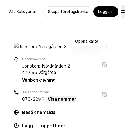
Alla Kategorier
Skapa företagskonto
Logga in
Öppna karta
Besöksadress
Jonstorp Nordgården 2
447 95
Vårgårda
Vägbeskrivning
Telefonnummer
070-
229 70
Visa nummer
Besök hemsida
Lägg till öppettider