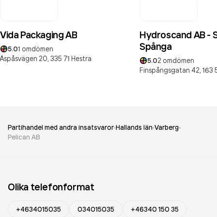
Vida Packaging AB
Hydroscand AB - 
Spånga
5.0
1
omdömen
Äspåsvägen 20,
335 71
Hestra
5.0
2
omdömen
Finspångsgatan 42,
163 
Partihandel med andra insatsvaror
Hallands län
Varberg
Pelican AB
Olika telefonformat
+4634015035
034015035
+46340 150 35