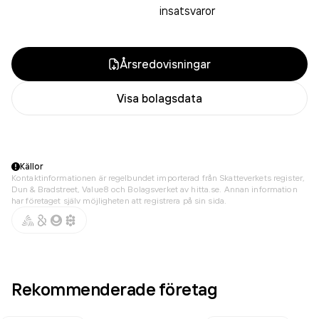
insatsvaror
Årsredovisningar
Visa bolagsdata
Källor
Kontaktinformationen är regelbundet importerad från Skatteverkets register,
Dun & Bradstreet, Value8 och Bolagsverket av hitta.se. Annan information
har företaget själv möjligheten att registrera på sin sida.
Rekommenderade företag