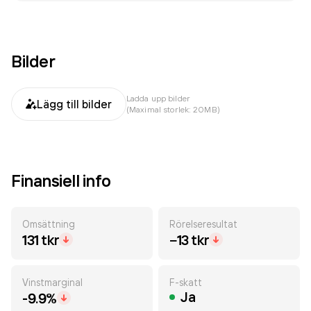
Bilder
Ladda upp bilder
Lägg till bilder
(Maximal storlek: 20MB)
Finansiell info
Omsättning
Rörelseresultat
131 tkr
−13 tkr
Vinstmarginal
F-skatt
Ja
-9.9%