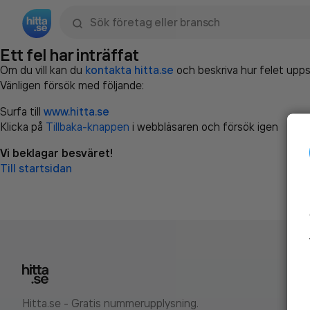
Sök namn, gata, ort, telefon, företag, sökord
Ett fel har inträffat
Om du vill kan du
kontakta hitta.se
och beskriva hur felet upps
Vänligen försök med följande:
Surfa till
www.hitta.se
Klicka på
Tillbaka-knappen
i webbläsaren och försök igen
Vi beklagar besväret!
Till startsidan
Hitta.se - Gratis nummerupplysning.