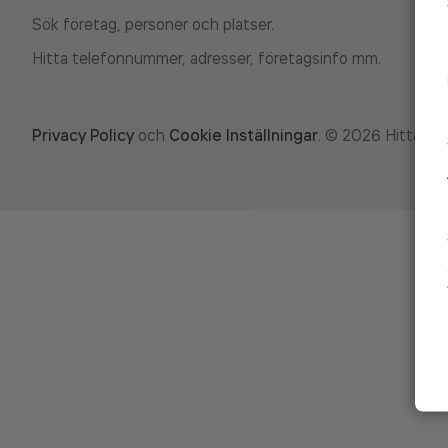
Sök företag, personer och platser.
Hitta telefonnummer, adresser, företagsinfo mm.
Privacy Policy
och
Cookie Inställningar
.
©
2026
Hitta.se