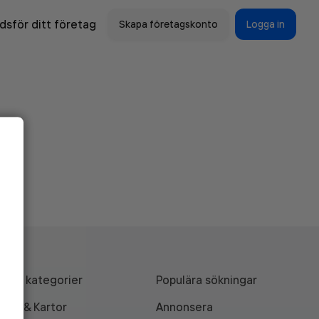
sför ditt företag
Skapa företagskonto
Logga in
Alla kategorier
Populära sökningar
API & Kartor
Annonsera