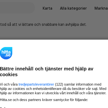
Karta
Alla kategorier
Marknad
tod så att vi lättare och snabbare kan avhjälpa det.
Bättre innehåll och tjänster med hjälp av
cookies
Vi och våra
tredjepartsleverantörer
(122) samlar information med
hjälp av cookies och enhetsidentifierare då du besöker vår sajt. Med
hjälp av informationen kan vi utveckla vårt innehåll och våra tjänster.
Marknadsför företaget på
Hitta.se och dess partners kräver samtycke för följande:
hitta.se