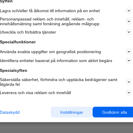
Syften
Kom igång och annonsera mot
Lagra och/eller få åtkomst till information på en enhet
nya kunder och
samarbetspartners nära dig.
Personanpassad reklam och innehåll, reklam- och
innehållsmätning samt forskning angående målgrupp
Läs mer här
Utveckla och förbättra tjänster
Specialfunktioner
Använda exakta uppgifter om geografisk positionering
Identifiera enheter baserat på information som aktivt begärs
Specialsyften
Säkerställa säkerhet, förhindra och upptäcka bedrägerier samt
åtgärda fel
Leverera och visa reklam och innehåll
Dataskydd
Inställningar
Godkänn alla