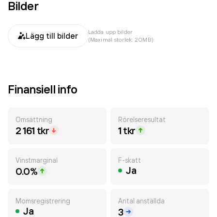
Bilder
Ladda upp bilder
Lägg till bilder
(Maximal storlek: 20MB)
Finansiell info
Omsättning
Rörelseresultat
2 161 tkr
1 tkr
Vinstmarginal
F-skatt
Ja
0.0%
Momsregistrering
Antal anställda
Ja
3