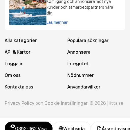
Kom igång och annonsera mot nya
kunder och samarbetspartners nära
dig.
Läs mer här
Alla kategorier
Populära sökningar
API & Kartor
Annonsera
Logga in
Integritet
Om oss
Nödnummer
Kontakta oss
Användarvillkor
Privacy Policy
och
Cookie Inställningar
.
©
2026
Hitta.se
0392-362
Visa
Webbsida
Årsredovisni