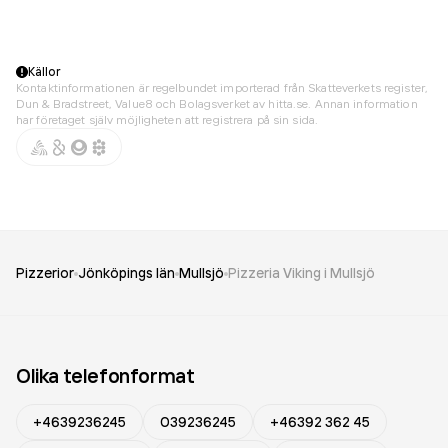
Källor
Kontaktinformationen är regelbundet importerad från Skatteverkets register,
Dun & Bradstreet, Value8 och Bolagsverket av hitta.se. Annan information
har företaget själv möjligheten att registrera på sin sida.
Pizzerior
Jönköpings län
Mullsjö
Pizzeria Viking i Mullsjö
Olika telefonformat
+4639236245
039236245
+46392 362 45