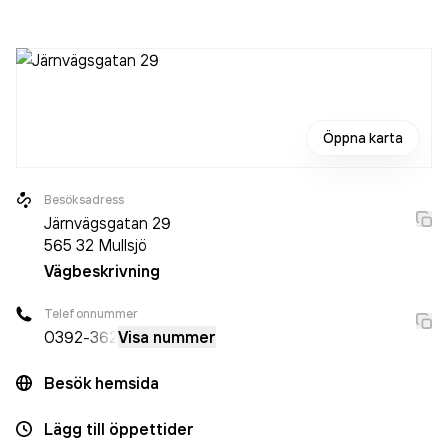
är ett aktiebolag som varit aktivt sedan 2016. Pizzeria
Viking i Mullsjö
omsatte 2 161 000,00 kr
senaste
räkenskapsåret (2025).
Öppna karta
Besöksadress
Järnvägsgatan 29
565 32
Mullsjö
Vägbeskrivning
Telefonnummer
0392
-362
Visa nummer
Besök hemsida
Lägg till öppettider