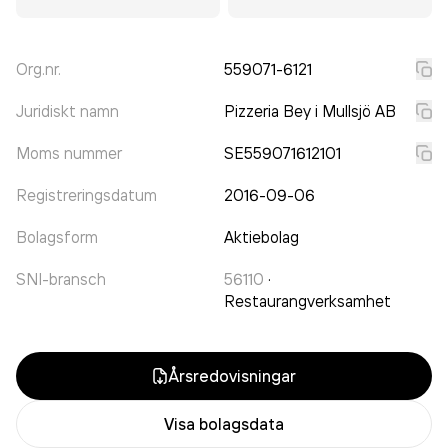
Org.nr.
559071-6121
Juridiskt namn
Pizzeria Bey i Mullsjö AB
Moms nummer
SE559071612101
Registreringsdatum
2016-09-06
Bolagsform
Aktiebolag
SNI-bransch
56110
·
Restaurangverksamhet
Årsredovisningar
Visa bolagsdata