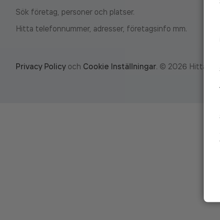
Sök företag, personer och platser.
Hitta telefonnummer, adresser, företagsinfo mm.
Privacy Policy
och
Cookie Inställningar
.
©
2026
Hitta.se