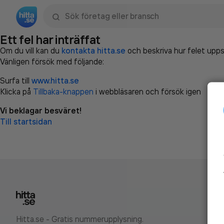
Sök namn, gata, ort, telefon, företag, sökord
Ett fel har inträffat
Om du vill kan du
kontakta hitta.se
och beskriva hur felet upps
Vänligen försök med följande:
Surfa till
www.hitta.se
Klicka på
Tillbaka-knappen
i webbläsaren och försök igen
Vi beklagar besväret!
Till startsidan
Hitta.se - Gratis nummerupplysning.