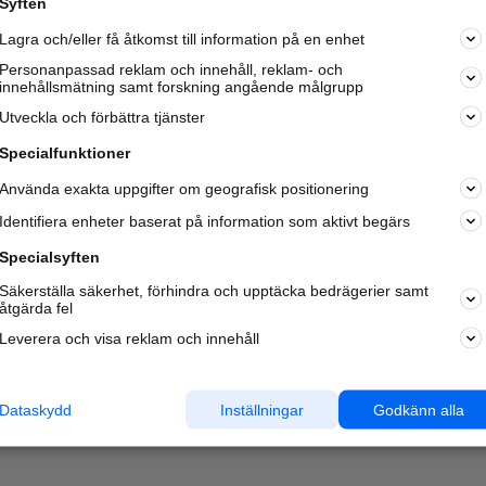
Syften
Kom igång och annonsera mot
Lagra och/eller få åtkomst till information på en enhet
nya kunder och
samarbetspartners nära dig.
Personanpassad reklam och innehåll, reklam- och
innehållsmätning samt forskning angående målgrupp
Läs mer här
Utveckla och förbättra tjänster
Specialfunktioner
Använda exakta uppgifter om geografisk positionering
Identifiera enheter baserat på information som aktivt begärs
Specialsyften
Säkerställa säkerhet, förhindra och upptäcka bedrägerier samt
åtgärda fel
Leverera och visa reklam och innehåll
Dataskydd
Inställningar
Godkänn alla