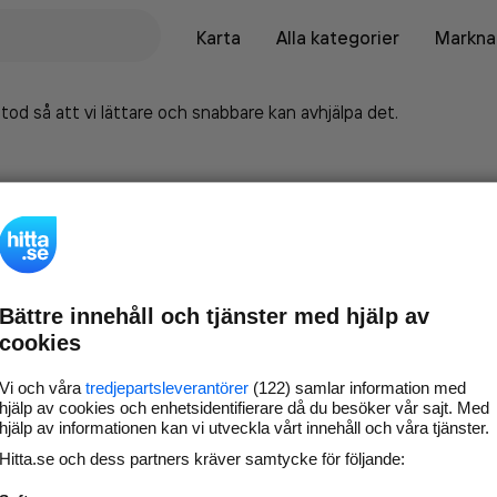
Karta
Alla kategorier
Marknad
tod så att vi lättare och snabbare kan avhjälpa det.
Bättre innehåll och tjänster med hjälp av
cookies
Vi och våra
tredjepartsleverantörer
(122) samlar information med
hjälp av cookies och enhetsidentifierare då du besöker vår sajt. Med
hjälp av informationen kan vi utveckla vårt innehåll och våra tjänster.
Marknadsför företaget på
Hitta.se och dess partners kräver samtycke för följande:
hitta.se