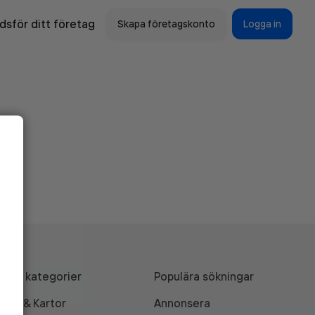
sför ditt företag
Skapa företagskonto
Logga in
Alla kategorier
Populära sökningar
API & Kartor
Annonsera