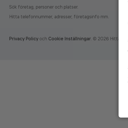
Sök företag, personer och platser.
Hitta telefonnummer, adresser, företagsinfo mm.
Privacy Policy
och
Cookie Inställningar
.
©
2026
Hitta.se