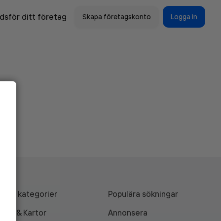
sför ditt företag
Skapa företagskonto
Logga in
Alla kategorier
Populära sökningar
API & Kartor
Annonsera