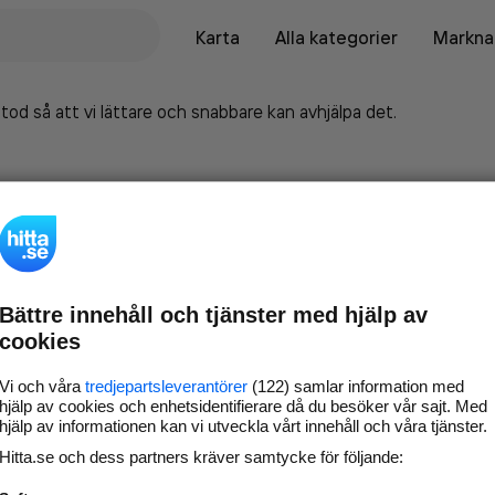
Karta
Alla kategorier
Marknad
tod så att vi lättare och snabbare kan avhjälpa det.
Bättre innehåll och tjänster med hjälp av
cookies
Vi och våra
tredjepartsleverantörer
(122) samlar information med
hjälp av cookies och enhetsidentifierare då du besöker vår sajt. Med
hjälp av informationen kan vi utveckla vårt innehåll och våra tjänster.
Marknadsför företaget på
Hitta.se och dess partners kräver samtycke för följande:
hitta.se