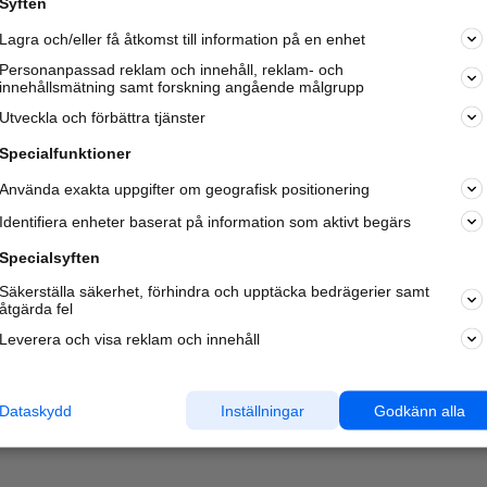
Syften
Kom igång och annonsera mot
Lagra och/eller få åtkomst till information på en enhet
nya kunder och
samarbetspartners nära dig.
Personanpassad reklam och innehåll, reklam- och
innehållsmätning samt forskning angående målgrupp
Läs mer här
Utveckla och förbättra tjänster
Specialfunktioner
Använda exakta uppgifter om geografisk positionering
Identifiera enheter baserat på information som aktivt begärs
Specialsyften
Säkerställa säkerhet, förhindra och upptäcka bedrägerier samt
åtgärda fel
Leverera och visa reklam och innehåll
Dataskydd
Inställningar
Godkänn alla