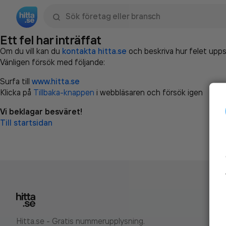
Sök namn, gata, ort, telefon, företag, sökord
Ett fel har inträffat
Om du vill kan du
kontakta hitta.se
och beskriva hur felet upps
Vänligen försök med följande:
Surfa till
www.hitta.se
Klicka på
Tillbaka-knappen
i webbläsaren och försök igen
Vi beklagar besväret!
Till startsidan
Hitta.se - Gratis nummerupplysning.