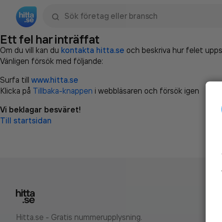
Sök namn, gata, ort, telefon, företag, sökord
Ett fel har inträffat
Om du vill kan du
kontakta hitta.se
och beskriva hur felet upps
Vänligen försök med följande:
Surfa till
www.hitta.se
Klicka på
Tillbaka-knappen
i webbläsaren och försök igen
Vi beklagar besväret!
Till startsidan
Hitta.se - Gratis nummerupplysning.