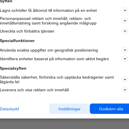
Syften
Kom igång och annonsera mot
Lagra och/eller få åtkomst till information på en enhet
nya kunder och
samarbetspartners nära dig.
Personanpassad reklam och innehåll, reklam- och
innehållsmätning samt forskning angående målgrupp
Läs mer här
Utveckla och förbättra tjänster
Specialfunktioner
Använda exakta uppgifter om geografisk positionering
Identifiera enheter baserat på information som aktivt begärs
Specialsyften
Säkerställa säkerhet, förhindra och upptäcka bedrägerier samt
åtgärda fel
Leverera och visa reklam och innehåll
Dataskydd
Inställningar
Godkänn alla