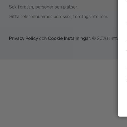
Sök företag, personer och platser.
Hitta telefonnummer, adresser, företagsinfo mm.
Privacy Policy
och
Cookie Inställningar
.
©
2026
Hitta.se