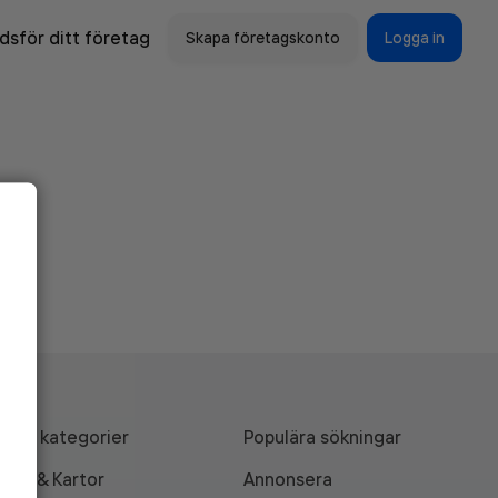
sför ditt företag
Skapa företagskonto
Logga in
Alla kategorier
Populära sökningar
API & Kartor
Annonsera