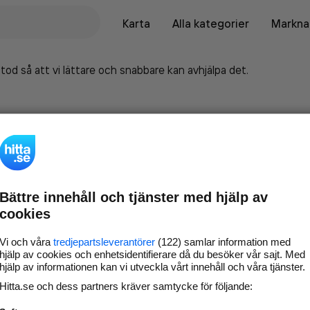
Karta
Alla kategorier
Marknad
tod så att vi lättare och snabbare kan avhjälpa det.
Bättre innehåll och tjänster med hjälp av
cookies
Vi och våra
tredjepartsleverantörer
(122) samlar information med
hjälp av cookies och enhetsidentifierare då du besöker vår sajt. Med
hjälp av informationen kan vi utveckla vårt innehåll och våra tjänster.
Marknadsför företaget på
Hitta.se och dess partners kräver samtycke för följande:
hitta.se