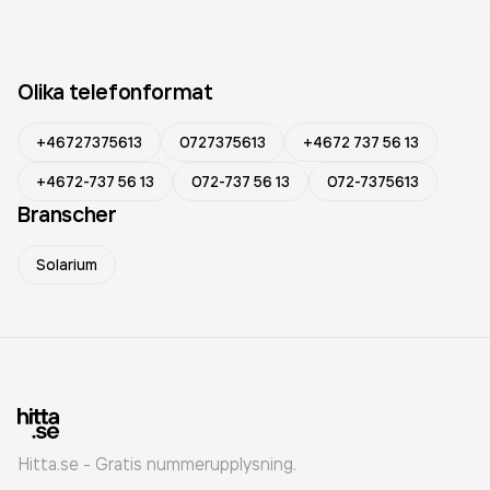
Olika telefonformat
+46727375613
0727375613
+4672 737 56 13
+4672-737 56 13
072-737 56 13
072-7375613
Branscher
Solarium
Hitta.se - Gratis nummerupplysning.