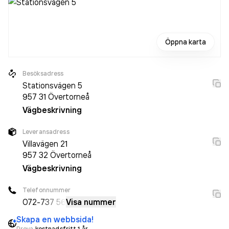
Öppna karta
Besöksadress
Stationsvägen 5
957 31
Övertorneå
Vägbeskrivning
Leveransadress
Villavägen 21
957 32
Övertorneå
Vägbeskrivning
Telefonnummer
072-
737 56
Visa nummer
Skapa en webbsida!
Prova
kostnadsfritt 1 år