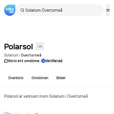
Polarsol
Solarium
i
Övertorneå
·
Skriv ett omdöme
Verifierad
Överblick
Omdömen
Bilder
Polarsol är verksam inom
Solarium
i Övertorneå.