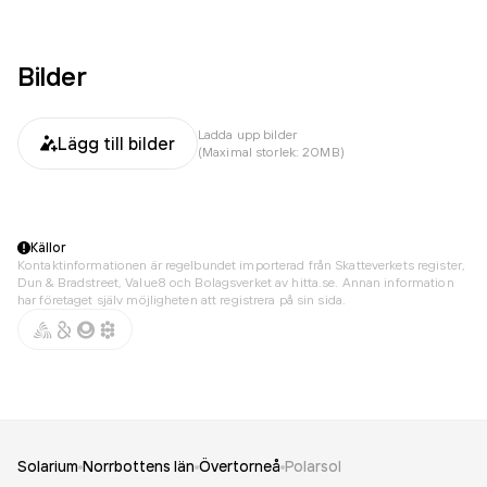
Bilder
Ladda upp bilder
Lägg till bilder
(Maximal storlek: 20MB)
Källor
Kontaktinformationen är regelbundet importerad från Skatteverkets register,
Dun & Bradstreet, Value8 och Bolagsverket av hitta.se. Annan information
har företaget själv möjligheten att registrera på sin sida.
Solarium
Norrbottens län
Övertorneå
Polarsol