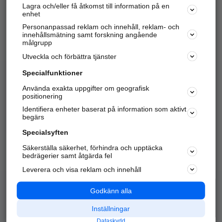
Lagra och/eller få åtkomst till information på en
Sök företag, personer och platser.
enhet
Personanpassad reklam och innehåll, reklam- och
Hitta telefonnummer, adresser, företagsinfo mm.
innehållsmätning samt forskning angående
målgrupp
Utveckla och förbättra tjänster
Marknadsför företaget
på hitta.se
Specialfunktioner
Använda exakta uppgifter om geografisk
Kom igång och annonsera mot
positionering
nya kunder och
Identifiera enheter baserat på information som aktivt
samarbetspartners nära dig.
begärs
Läs mer här
Specialsyften
Säkerställa säkerhet, förhindra och upptäcka
Alla kategorier
Populära sökningar
bedrägerier samt åtgärda fel
Leverera och visa reklam och innehåll
API & Kartor
Annonsera
Logga in
Integritet
Godkänn alla
Om oss
Nödnummer
Inställningar
Dataskydd