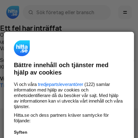
Sök namn, gata, ort, telefon, företag, sökord
Ett fel har inträffat
Om du vill kan du
kontakta hitta.se
och beskriva hur felet
uppstod så att vi lättare och snabbare kan avhjälpa det.
Vänligen försök med följande:
Surfa till
www.hitta.se
Bättre innehåll och tjänster med
Klicka på
Tillbaka-knappen
i webbläsaren och försök igen
hjälp av cookies
Vi beklagar besväret!
Vi och våra
tredjepartsleverantörer
(122) samlar
Till startsidan
information med hjälp av cookies och
enhetsidentifierare då du besöker vår sajt. Med hjälp
av informationen kan vi utveckla vårt innehåll och våra
tjänster.
Hitta.se och dess partners kräver samtycke för
följande:
Syften
Hitta.se - Gratis nummerupplysning.