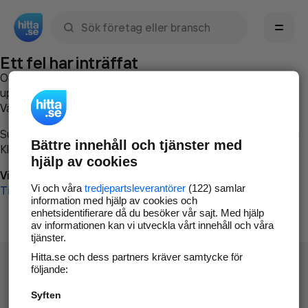
Sök namn, gata, ort, telefon, företag, sökord
Ett fel har inträffat
Om du vill kan du
kontakta hitta.se
och beskriva hur felet
uppstod så att vi lättare och snabbare kan avhjälpa det.
Vänligen försök med följande:
Surfa till
www.hitta.se
Bättre innehåll och tjänster med
Klicka på
Tillbaka-knappen
i webbläsaren och försök igen
hjälp av cookies
Vi beklagar besväret!
Vi och våra
tredjepartsleverantörer
(122) samlar
Till startsidan
information med hjälp av cookies och
enhetsidentifierare då du besöker vår sajt. Med hjälp
av informationen kan vi utveckla vårt innehåll och våra
tjänster.
Hitta.se och dess partners kräver samtycke för
följande:
Syften
Hitta.se - Gratis nummerupplysning.