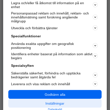
Lagra och/eller få åtkomst till information på en
Sök företag, personer och platser.
enhet
Personanpassad reklam och innehåll, reklam- och
Hitta telefonnummer, adresser, företagsinfo mm.
innehållsmätning samt forskning angående
målgrupp
Utveckla och förbättra tjänster
Marknadsför företaget
på hitta.se
Specialfunktioner
Använda exakta uppgifter om geografisk
Kom igång och annonsera mot
positionering
nya kunder och
Identifiera enheter baserat på information som aktivt
samarbetspartners nära dig.
begärs
Läs mer här
Specialsyften
Säkerställa säkerhet, förhindra och upptäcka
Alla kategorier
Populära sökningar
bedrägerier samt åtgärda fel
Leverera och visa reklam och innehåll
API & Kartor
Annonsera
Logga in
Integritet
Godkänn alla
Om oss
Nödnummer
Inställningar
Dataskydd