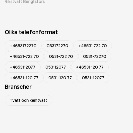
Rikstvätt Bengtsfors
Olika telefonformat
+4653172270
053172270
+46531 722 70
+46531-722 70
0531-722 70
0531-72270
+4653112077
053112077
+46531 120 77
+46531-120 77
0531-120 77
0531-12077
Branscher
Tvätt och kemtvätt