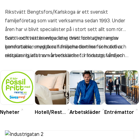
Rikstvätt Bengtsfors/Karlskoga är ett svenskt
familjeföretag som varit verksamma sedan 1993. Under
åren har vi blivit specialister på i stort sett allt som rör
tvätt- och textilservice. Idag drivs företaget i andra
Som textiltvätteri erbjuder vi tvätt och uthyrning av
generationen med flera familjemedlemmar som aktiva
komfortabla, snygga och fräscha textilier för hotell och
eldsjälar i hjärtat av vår verksamhet. I företagsfamiljen
restaurang, allt inom arbetskläder för industri, vård och
ingår givetvis också alla våra medarbetare, ett 100-tal
omsorg samt entrémattor.
anställda beroende på säsong.
Nyheter
Hotell/Restaurang
Arbetskläder
Entrémattor