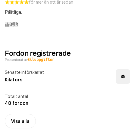
för mer än ett år sedan
Pålitliga.
3
1
Fordon registrerade
Presenterat av
Senaste införskaffat
Kilafors
Totalt antal
48 fordon
Visa alla