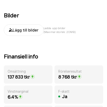
Bilder
Ladda upp bilder
Lägg till bilder
(Maximal storlek: 20MB)
Finansiell info
Omsättning
Rörelseresultat
137 833 tkr
8 768 tkr
Vinstmarginal
F-skatt
Ja
6.4%