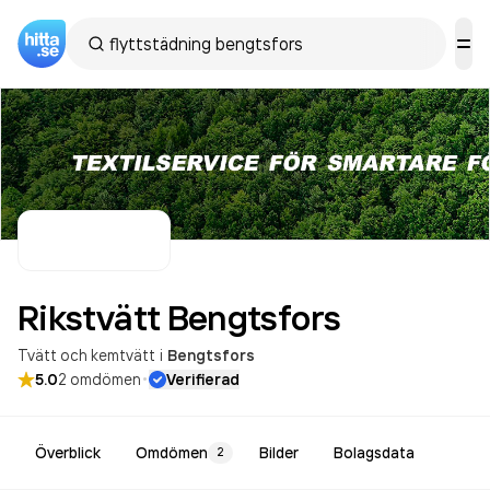
Rikstvätt
Bengtsfors
Tvätt och kemtvätt
i
Bengtsfors
·
5.0
2
omdömen
Verifierad
Överblick
Omdömen
Bilder
Bolagsdata
2