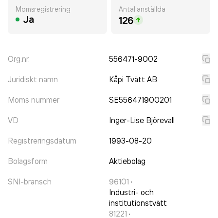
Momsregistrering
Antal anställda
Ja
126
Org.nr.
556471-9002
Juridiskt namn
Kåpi Tvätt AB
Moms nummer
SE556471900201
VD
Inger-Lise Björevall
Registreringsdatum
1993-08-20
Bolagsform
Aktiebolag
SNI-bransch
96101
·
Industri- och
institutionstvätt
81221
·