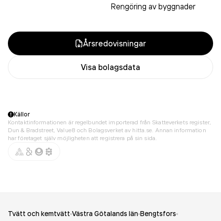
Rengöring av byggnader
Årsredovisningar
Visa bolagsdata
Källor
Kontaktinformationen är regelbundet importerad från Skatteverkets register,
Dun & Bradstreet, Value8 och Bolagsverket av hitta.se. Annan information
har företaget själv möjligheten att registrera på sin sida.
Tvätt och kemtvätt
Västra Götalands län
Bengtsfors