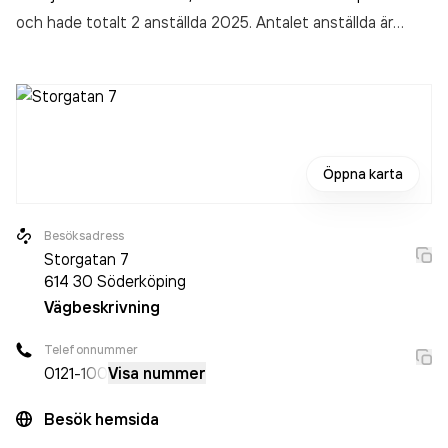
och hade totalt 2 anställda 2025. Antalet anställda är
oförändrat sedan året innan. Bolaget är ett aktiebolag som
varit aktivt sedan 2013. Söderköpings Bokhandel &
Antikvariat AB
omsatte 3 449 000,00 kr
senaste
räkenskapsåret (2025).
Öppna karta
Besöksadress
Storgatan 7
614 30
Söderköping
Vägbeskrivning
Telefonnummer
0121
-100
Visa nummer
Besök hemsida