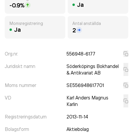
Ja
-0.9%
Momsregistrering
Antal anställda
Ja
2
Org.nr.
556948-6177
Juridiskt namn
Söderköpings Bokhandel
& Antikvariat AB
Moms nummer
SE556948617701
VD
Karl Anders Magnus
Karlin
Registreringsdatum
2013-11-14
Bolagsform
Aktiebolag