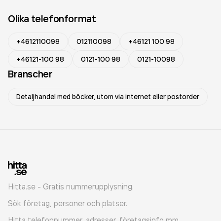
Olika telefonformat
+4612110098
012110098
+46121 100 98
+46121-100 98
0121-100 98
0121-10098
Branscher
Detaljhandel med böcker, utom via internet eller postorder
Hitta.se - Gratis nummerupplysning.
Sök företag, personer och platser.
Hitta telefonnummer, adresser, företagsinfo mm.