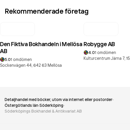
Rekommenderade företag
Den Fiktiva Bokhandeln i Mellösa
Robygge AB
AB
4.0
1
omdömen
Kulturcentrum Järna 7,
15
5.0
1
omdömen
Sockenvägen 44,
642 63
Mellösa
Detaljhandel med böcker, utom via internet eller postorder
Östergötlands län
Söderköping
Söderköpings Bokhandel & Antikvariat AB