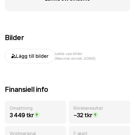
Bilder
Ladda upp bilder
Lägg till bilder
(Maximal storlek: 20MB)
Finansiell info
Omsättning
Rörelseresultat
3 449 tkr
−32 tkr
Vinstmarginal
F-skatt