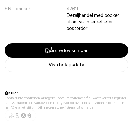
SNI-bransch
47611
·
Detaljhandel med böcker,
utom via internet eller
postorder
Årsredovisningar
Visa bolagsdata
Källor
Kontaktinformationen är regelbundet importerad från Skatteverkets register,
Dun & Bradstreet, Value8 och Bolagsverket av hitta.se. Annan information
har företaget själv möjligheten att registrera på sin sida.