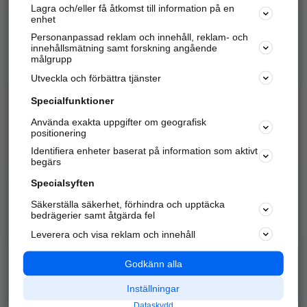
Lagra och/eller få åtkomst till information på en
Sök företag, personer och platser.
enhet
Personanpassad reklam och innehåll, reklam- och
Hitta telefonnummer, adresser, företagsinfo mm.
innehållsmätning samt forskning angående
målgrupp
Utveckla och förbättra tjänster
Marknadsför företaget
på hitta.se
Specialfunktioner
Använda exakta uppgifter om geografisk
Kom igång och annonsera mot
positionering
nya kunder och
Identifiera enheter baserat på information som aktivt
samarbetspartners nära dig.
begärs
Läs mer här
Specialsyften
Säkerställa säkerhet, förhindra och upptäcka
Alla kategorier
Populära sökningar
bedrägerier samt åtgärda fel
Leverera och visa reklam och innehåll
API & Kartor
Annonsera
Logga in
Integritet
Godkänn alla
Om oss
Nödnummer
Inställningar
Dataskydd