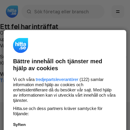
Sök namn, gata, ort, telefon, företag, sökord
Ett fel har inträffat
Om du vill kan du
kontakta hitta.se
och beskriva hur felet
uppstod så att vi lättare och snabbare kan avhjälpa det.
Vänligen försök med följande:
Surfa till
www.hitta.se
Bättre innehåll och tjänster med
Klicka på
Tillbaka-knappen
i webbläsaren och försök igen
hjälp av cookies
Vi beklagar besväret!
Vi och våra
tredjepartsleverantörer
(122) samlar
Till startsidan
information med hjälp av cookies och
enhetsidentifierare då du besöker vår sajt. Med hjälp
av informationen kan vi utveckla vårt innehåll och våra
tjänster.
Hitta.se och dess partners kräver samtycke för
följande:
Syften
Hitta.se - Gratis nummerupplysning.