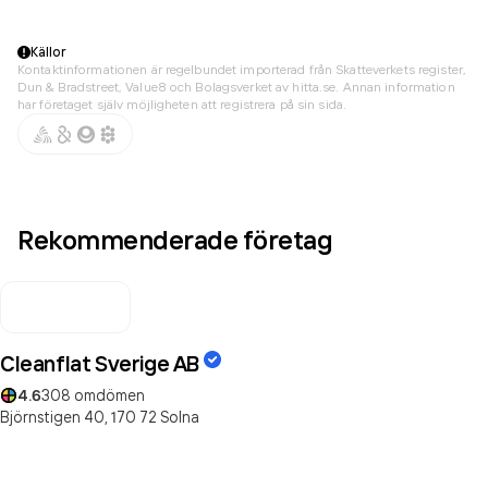
Källor
Kontaktinformationen är regelbundet importerad från Skatteverkets register,
Dun & Bradstreet, Value8 och Bolagsverket av hitta.se. Annan information
har företaget själv möjligheten att registrera på sin sida.
Rekommenderade företag
Cleanflat Sverige AB
4.6
308
omdömen
Björnstigen 40,
170 72
Solna