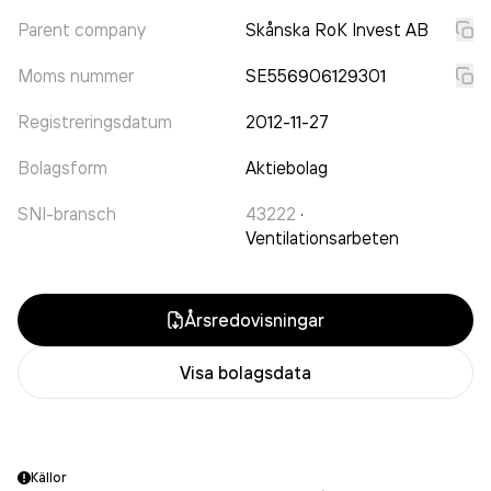
Parent company
Skånska RoK Invest AB
Moms nummer
SE556906129301
Registreringsdatum
2012-11-27
Bolagsform
Aktiebolag
SNI-bransch
43222
·
Ventilationsarbeten
Årsredovisningar
Visa bolagsdata
Källor