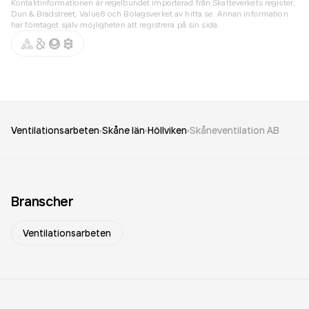
Kontaktinformationen är regelbundet importerad från Skatteverkets register,
Dun & Bradstreet, Value8 och Bolagsverket av hitta.se. Annan information
har företaget själv möjligheten att registrera på sin sida.
Ventilationsarbeten
Skåne län
Höllviken
Skåneventilation AB
Branscher
Ventilationsarbeten