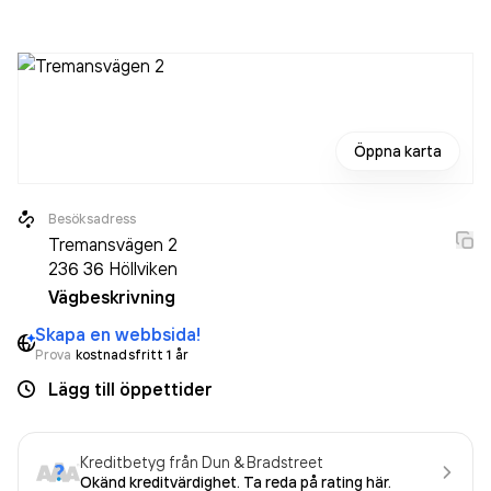
varit aktivt sedan 2012. Skåneventilation AB
omsatte
9 724 000,00 kr
senaste räkenskapsåret (2025).
Öppna karta
Besöksadress
Tremansvägen 2
236 36
Höllviken
Vägbeskrivning
Skapa en webbsida!
Prova
kostnadsfritt 1 år
Lägg till öppettider
Kreditbetyg från Dun & Bradstreet
Okänd kreditvärdighet. Ta reda på rating här.