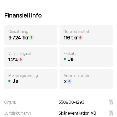
Finansiell info
Omsättning
Rörelseresultat
9 724 tkr
116 tkr
Vinstmarginal
F-skatt
Ja
1.2%
Momsregistrering
Antal anställda
Ja
3
Org.nr.
556906-1293
Juridiskt namn
Skåneventilation AB