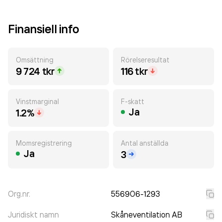
Finansiell info
Omsättning
Rörelseresultat
9 724 tkr
116 tkr
Vinstmarginal
F-skatt
Ja
1.2%
Momsregistrering
Antal anställda
Ja
3
Org.nr.
556906-1293
Juridiskt namn
Skåneventilation AB