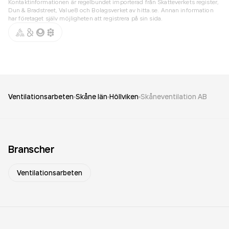
Kontaktinformationen är regelbundet importerad från Skatteverkets register,
Dun & Bradstreet, Value8 och Bolagsverket av hitta.se. Annan information
har företaget själv möjligheten att registrera på sin sida.
Ventilationsarbeten
Skåne län
Höllviken
Skåneventilation AB
Branscher
Ventilationsarbeten