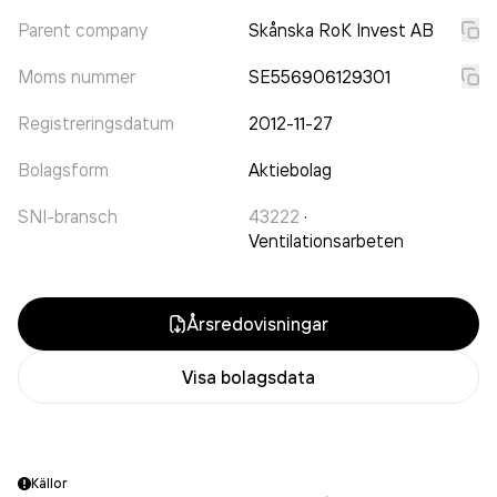
Parent company
Skånska RoK Invest AB
Moms nummer
SE556906129301
Registreringsdatum
2012-11-27
Bolagsform
Aktiebolag
SNI-bransch
43222
·
Ventilationsarbeten
Årsredovisningar
Visa bolagsdata
Källor