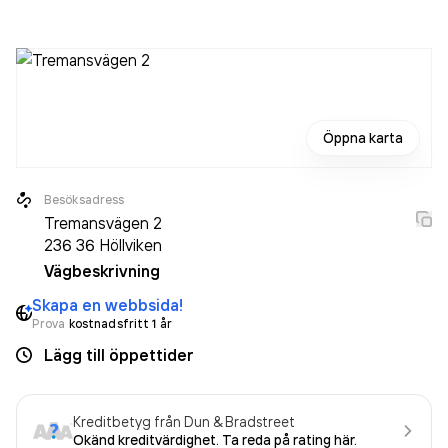
varit aktivt sedan 2012. Skåneventilation AB
omsatte
9 724 000,00 kr
senaste räkenskapsåret (2025).
Öppna karta
Besöksadress
Tremansvägen 2
236 36
Höllviken
Vägbeskrivning
Skapa en webbsida!
Prova
kostnadsfritt 1 år
Lägg till öppettider
Kreditbetyg från Dun & Bradstreet
Okänd kreditvärdighet. Ta reda på rating här.