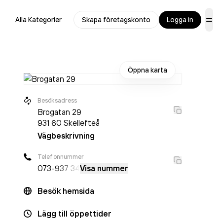
Alla Kategorier
Skapa företagskonto
Logga in
Öppna karta
Besöksadress
Brogatan 29
931 60
Skellefteå
Vägbeskrivning
Telefonnummer
073-
937 34
Visa nummer
Besök hemsida
Lägg till öppettider