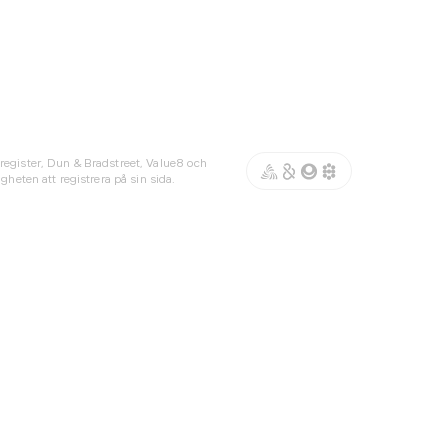
register, Dun & Bradstreet, Value8 och
gheten att registrera på sin sida.