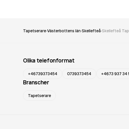
Tapetserare
Västerbottens län
Skellefteå
Skellefteå Tap
Olika telefonformat
+46739373454
0739373454
+4673 937 34 
Branscher
Tapetserare