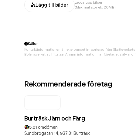
Ladda upp bilder
Lägg till bilder
(Maximal storlek: 20MB)
Källor
Kontaktinformationen är regelbundet importerad från Skatteverkets 
Bolagsverket av hitta.se. Annan information har företaget själv möjli
Rekommenderade företag
Burträsk Järn och Färg
5.0
1
omdömen
Sundbrogatan 14,
937 31
Burträsk