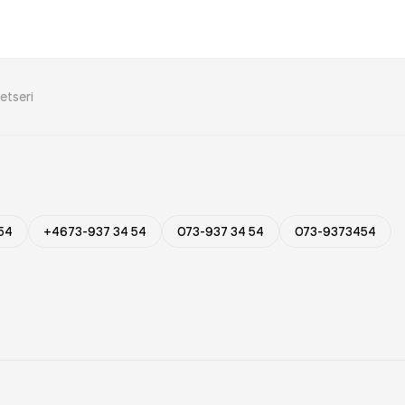
etseri
54
+4673-937 34 54
073-937 34 54
073-9373454