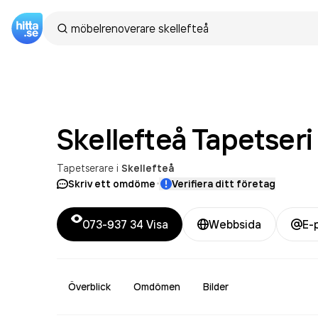
Skellefteå
Tapetseri
Tapetserare
i
Skellefteå
·
Skriv ett omdöme
Verifiera ditt företag
073-937 34
Visa
Webbsida
E-
Överblick
Omdömen
Bilder