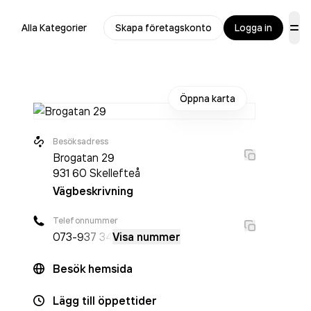
Alla Kategorier
Skapa företagskonto
Logga in
Öppna karta
Besöksadress
Brogatan 29
931 60
Skellefteå
Vägbeskrivning
Telefonnummer
073-
937 34
Visa nummer
Besök hemsida
Lägg till öppettider