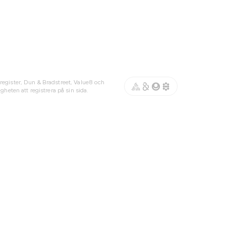
register, Dun & Bradstreet, Value8 och
gheten att registrera på sin sida.