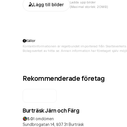
Ladda upp bilder
Lägg till bilder
(Maximal storlek: 20MB)
Källor
Kontaktinformationen är regelbundet importerad från Skatteverkets 
Bolagsverket av hitta.se. Annan information har företaget själv möjli
Rekommenderade företag
Burträsk Järn och Färg
5.0
1
omdömen
Sundbrogatan 14,
937 31
Burträsk