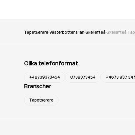
Tapetserare
Västerbottens län
Skellefteå
Skellefteå Tap
Olika telefonformat
+46739373454
0739373454
+4673 937 34 
Branscher
Tapetserare