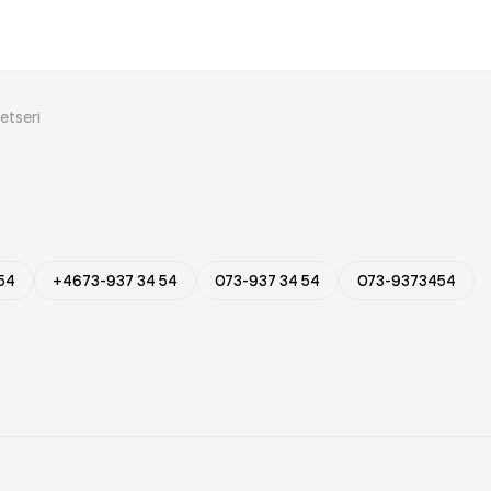
etseri
54
+4673-937 34 54
073-937 34 54
073-9373454