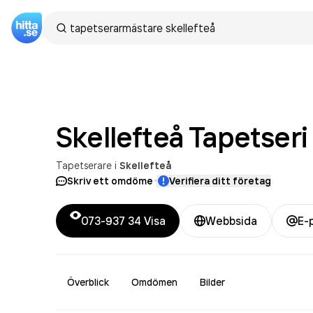
Skellefteå
Tapetseri
Tapetserare
i
Skellefteå
·
Skriv ett omdöme
Verifiera ditt företag
073-937 34
Visa
Webbsida
E-
Överblick
Omdömen
Bilder