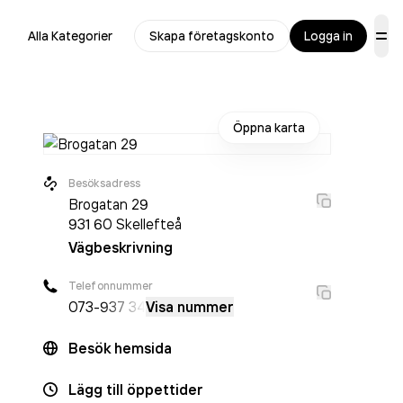
Alla Kategorier
Skapa företagskonto
Logga in
Öppna karta
Besöksadress
Brogatan 29
931 60
Skellefteå
Vägbeskrivning
Telefonnummer
073-
937 34
Visa nummer
Besök hemsida
Lägg till öppettider