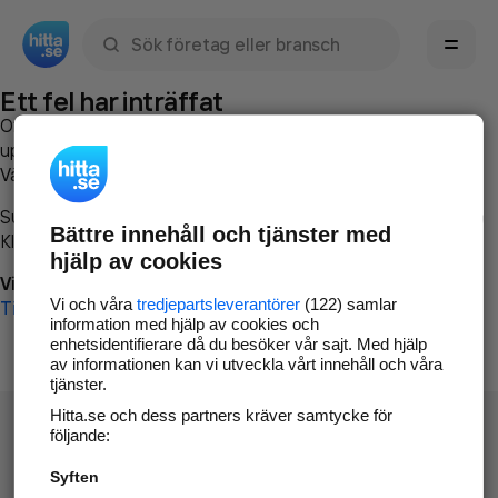
Sök namn, gata, ort, telefon, företag, sökord
Ett fel har inträffat
Om du vill kan du
kontakta hitta.se
och beskriva hur felet
uppstod så att vi lättare och snabbare kan avhjälpa det.
Vänligen försök med följande:
Surfa till
www.hitta.se
Bättre innehåll och tjänster med
Klicka på
Tillbaka-knappen
i webbläsaren och försök igen
hjälp av cookies
Vi beklagar besväret!
Vi och våra
tredjepartsleverantörer
(122) samlar
Till startsidan
information med hjälp av cookies och
enhetsidentifierare då du besöker vår sajt. Med hjälp
av informationen kan vi utveckla vårt innehåll och våra
tjänster.
Hitta.se och dess partners kräver samtycke för
följande:
Syften
Hitta.se - Gratis nummerupplysning.