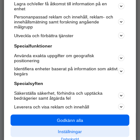
Lagra och/eller få åtkomst till information på en
Sök företag, personer och platser.
enhet
Personanpassad reklam och innehåll, reklam- och
Hitta telefonnummer, adresser, företagsinfo mm.
innehållsmätning samt forskning angående
målgrupp
Utveckla och förbättra tjänster
Marknadsför företaget
på hitta.se
Specialfunktioner
Använda exakta uppgifter om geografisk
Kom igång och annonsera mot
positionering
nya kunder och
Identifiera enheter baserat på information som aktivt
samarbetspartners nära dig.
begärs
Läs mer här
Specialsyften
Säkerställa säkerhet, förhindra och upptäcka
Alla kategorier
Populära sökningar
bedrägerier samt åtgärda fel
Leverera och visa reklam och innehåll
API & Kartor
Annonsera
Logga in
Integritet
Godkänn alla
Om oss
Nödnummer
Inställningar
Dataskydd