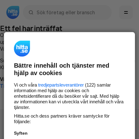
Sök namn, gata, ort, telefon, företag, sökord
Ett fel har inträffat
Om du vill kan du
kontakta hitta.se
och beskriva hur felet
uppstod så att vi lättare och snabbare kan avhjälpa det.
Vänligen försök med följande:
Surfa till
www.hitta.se
Bättre innehåll och tjänster med
Klicka på
Tillbaka-knappen
i webbläsaren och försök igen
hjälp av cookies
Vi beklagar besväret!
Vi och våra
tredjepartsleverantörer
(122) samlar
Till startsidan
information med hjälp av cookies och
enhetsidentifierare då du besöker vår sajt. Med hjälp
av informationen kan vi utveckla vårt innehåll och våra
tjänster.
Hitta.se och dess partners kräver samtycke för
följande:
Syften
Hitta.se - Gratis nummerupplysning.