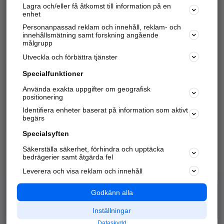
Lagra och/eller få åtkomst till information på en
Sök företag, personer och platser.
enhet
Personanpassad reklam och innehåll, reklam- och
Hitta telefonnummer, adresser, företagsinfo mm.
innehållsmätning samt forskning angående
målgrupp
Utveckla och förbättra tjänster
Marknadsför företaget
på hitta.se
Specialfunktioner
Använda exakta uppgifter om geografisk
Kom igång och annonsera mot
positionering
nya kunder och
Identifiera enheter baserat på information som aktivt
samarbetspartners nära dig.
begärs
Läs mer här
Specialsyften
Säkerställa säkerhet, förhindra och upptäcka
Alla kategorier
Populära sökningar
bedrägerier samt åtgärda fel
Leverera och visa reklam och innehåll
API & Kartor
Annonsera
Logga in
Integritet
Godkänn alla
Om oss
Nödnummer
Inställningar
Dataskydd