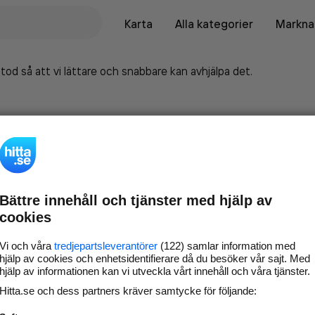
Karta
Alla kategorier
Marknad
tod så att vi lättare och snabbare kan avhjälpa det.
Bättre innehåll och tjänster med hjälp av
cookies
Vi och våra
tredjepartsleverantörer
(122) samlar information med
hjälp av cookies och enhetsidentifierare då du besöker vår sajt. Med
hjälp av informationen kan vi utveckla vårt innehåll och våra tjänster.
Marknadsför företaget på
Hitta.se och dess partners kräver samtycke för följande:
hitta.se