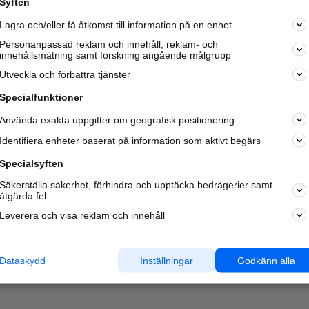
Syften
Kom igång och annonsera mot
Lagra och/eller få åtkomst till information på en enhet
nya kunder och
samarbetspartners nära dig.
Personanpassad reklam och innehåll, reklam- och
innehållsmätning samt forskning angående målgrupp
Läs mer här
Utveckla och förbättra tjänster
Specialfunktioner
Använda exakta uppgifter om geografisk positionering
Identifiera enheter baserat på information som aktivt begärs
Specialsyften
Säkerställa säkerhet, förhindra och upptäcka bedrägerier samt
åtgärda fel
Leverera och visa reklam och innehåll
Dataskydd
Inställningar
Godkänn alla