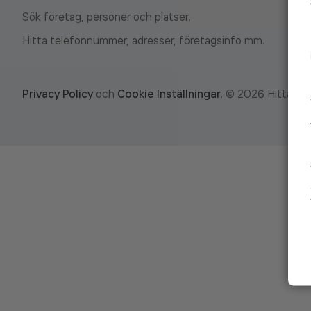
Sök företag, personer och platser.
Hitta telefonnummer, adresser, företagsinfo mm.
Privacy Policy
och
Cookie Inställningar
.
©
2026
Hitta.se