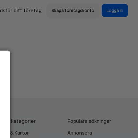
sför ditt företag
Skapa företagskonto
Logga in
Alla kategorier
Populära sökningar
API & Kartor
Annonsera