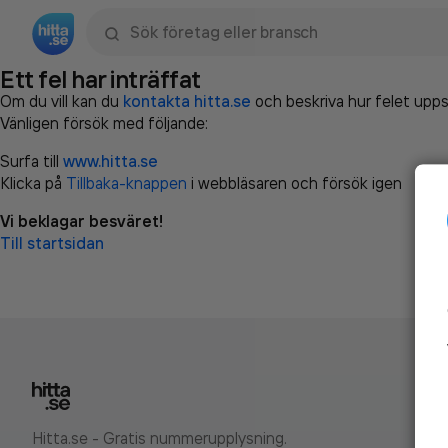
Sök namn, gata, ort, telefon, företag, sökord
Ett fel har inträffat
Om du vill kan du
kontakta hitta.se
och beskriva hur felet upps
Vänligen försök med följande:
Surfa till
www.hitta.se
Klicka på
Tillbaka-knappen
i webbläsaren och försök igen
Vi beklagar besväret!
Till startsidan
Hitta.se - Gratis nummerupplysning.