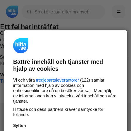
Sök namn, gata, ort, telefon, företag, sökord
Ett fel har inträffat
Om du vill kan du
kontakta hitta.se
och beskriva hur felet
uppstod så att vi lättare och snabbare kan avhjälpa det.
Vänligen försök med följande:
Surfa till
www.hitta.se
Bättre innehåll och tjänster med
Klicka på
Tillbaka-knappen
i webbläsaren och försök igen
hjälp av cookies
Vi beklagar besväret!
Vi och våra
tredjepartsleverantörer
(122) samlar
Till startsidan
information med hjälp av cookies och
enhetsidentifierare då du besöker vår sajt. Med hjälp
av informationen kan vi utveckla vårt innehåll och våra
tjänster.
Hitta.se och dess partners kräver samtycke för
följande:
Syften
Hitta.se - Gratis nummerupplysning.