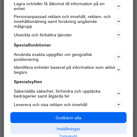
Lagra och/eller få åtkomst till information på en
Sök företag, personer och platser.
enhet
Personanpassad reklam och innehåll, reklam- och
Hitta telefonnummer, adresser, företagsinfo mm.
innehållsmätning samt forskning angående
målgrupp
Utveckla och förbättra tjänster
Marknadsför företaget
på hitta.se
Specialfunktioner
Använda exakta uppgifter om geografisk
Kom igång och annonsera mot
positionering
nya kunder och
Identifiera enheter baserat på information som aktivt
samarbetspartners nära dig.
begärs
Läs mer här
Specialsyften
Säkerställa säkerhet, förhindra och upptäcka
Alla kategorier
Populära sökningar
bedrägerier samt åtgärda fel
Leverera och visa reklam och innehåll
API & Kartor
Annonsera
Logga in
Integritet
Godkänn alla
Om oss
Nödnummer
Inställningar
Dataskydd