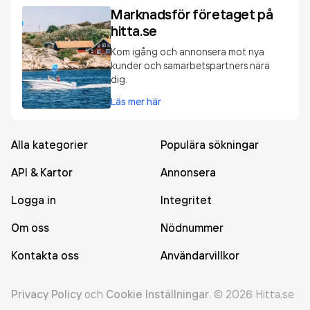
Marknadsför företaget på
hitta.se
Kom igång och annonsera mot nya
kunder och samarbetspartners nära
dig.
Läs mer här
Alla kategorier
Populära sökningar
API & Kartor
Annonsera
Logga in
Integritet
Om oss
Nödnummer
Kontakta oss
Användarvillkor
Privacy Policy
och
Cookie Inställningar
.
©
2026
Hitta.se