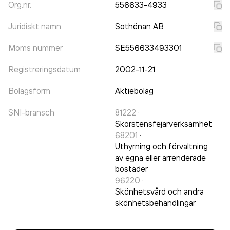
Org.nr.
556633-4933
Juridiskt namn
Sothönan AB
Moms nummer
SE556633493301
Registreringsdatum
2002-11-21
Bolagsform
Aktiebolag
SNI-bransch
81222
·
Skorstensfejarverksamhet
68201
·
Uthyrning och förvaltning
av egna eller arrenderade
bostäder
96220
·
Skönhetsvård och andra
skönhetsbehandlingar