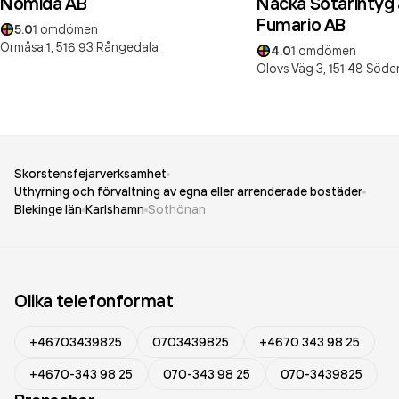
Nomida AB
Nacka Sotarintyg 
Fumario AB
5.0
1
omdömen
Ormåsa 1,
516 93
Rångedala
4.0
1
omdömen
Olovs Väg 3,
151 48
Söder
Skorstensfejarverksamhet
Uthyrning och förvaltning av egna eller arrenderade bostäder
Blekinge län
Karlshamn
Sothönan
Olika telefonformat
+46703439825
0703439825
+4670 343 98 25
+4670-343 98 25
070-343 98 25
070-3439825