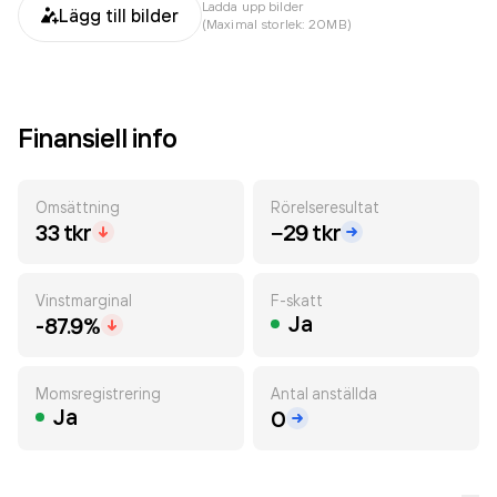
Ladda upp bilder
Lägg till bilder
(Maximal storlek: 20MB)
Finansiell info
Omsättning
Rörelseresultat
33 tkr
−29 tkr
Vinstmarginal
F-skatt
Ja
-87.9%
Momsregistrering
Antal anställda
Ja
0