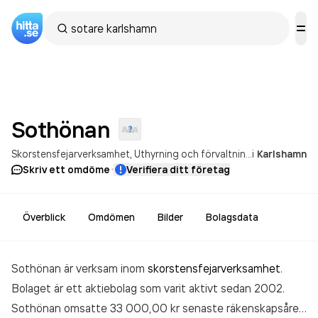
Sothönan
Skorstensfejarverksamhet
Uthyrning och förvaltning av egna eller arrenderade bostäder
i
Karlshamn
·
Skriv ett omdöme
Verifiera ditt företag
Överblick
Omdömen
Bilder
Bolagsdata
Sothönan är verksam inom
skorstensfejarverksamhet
.
Bolaget är ett aktiebolag som varit aktivt sedan 2002.
Sothönan
omsatte 33 000,00 kr
senaste räkenskapsåret