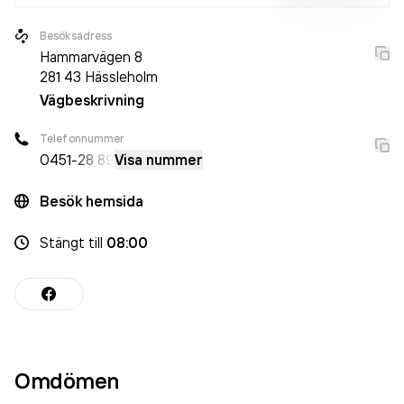
Besöksadress
Hammarvägen 8
281 43
Hässleholm
Vägbeskrivning
Telefonnummer
0451
-28 89
Visa nummer
Besök hemsida
Stängt
till
08:00
Omdömen