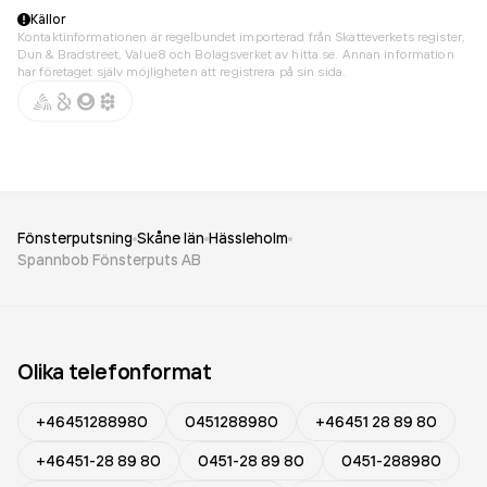
Källor
Kontaktinformationen är regelbundet importerad från Skatteverkets register,
Dun & Bradstreet, Value8 och Bolagsverket av hitta.se. Annan information
har företaget själv möjligheten att registrera på sin sida.
Fönsterputsning
Skåne län
Hässleholm
Spannbob Fönsterputs AB
Olika telefonformat
+46451288980
0451288980
+46451 28 89 80
+46451-28 89 80
0451-28 89 80
0451-288980