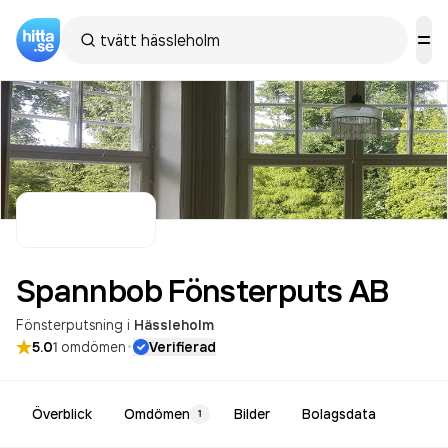
Spannbob Fönsterputs
AB
Fönsterputsning
i
Hässleholm
·
5.0
1
omdömen
Verifierad
Överblick
Omdömen
Bilder
Bolagsdata
1