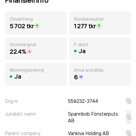
Finansiell info
Omsättning
Rörelseresultat
5 702 tkr
1 277 tkr
Vinstmarginal
F-skatt
Ja
22.4%
Momsregistrering
Antal anställda
Ja
6
Org.nr.
559232-3744
Juridiskt namn
Spannbob Fönsterputs
AB
Parent company
Vankiva Holding AB