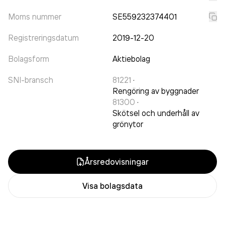
Moms nummer
SE559232374401
Registreringsdatum
2019-12-20
Bolagsform
Aktiebolag
SNI-bransch
81221
·
Rengöring av byggnader
81300
·
Skötsel och underhåll av
grönytor
Årsredovisningar
Visa bolagsdata