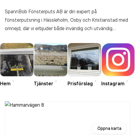
SpannBob Fönsterputs AB är din expert på
fönsterputsning i Hässleholm, Osby och Kristianstad med
omnejd, där vi erbjuder både invändig och utvändig
rengöring för privatpersoner och företag. Vi fokuserar på
att leverera högsta möjliga service och kvalitet för
kundens fullständiga nöjdhet, med nöjd kundgaranti på alla
arbeten. Välj att abonnera på regelbunden
fönsterputsning för ditt hem, eller få hjälp vid speciella
tillfällen. Utöver fönsterputs erbjuder vi även rengöring av
Hem
Tjänster
Prisförslag
Instagram
solceller, med stor noggrannhet och säkerhet, vilket gör
oss till det självklara valet för både fönster- och
solcellsunderhåll i södra Sverige. Kontakta oss för
professionell service och ett skräddarsytt prisförslag
anpassat efter dina behov.
Öppna karta