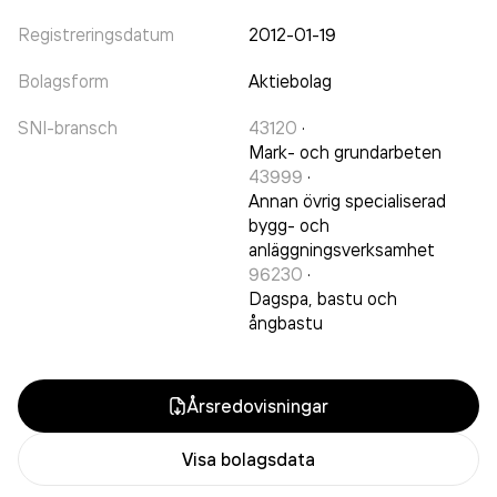
Registreringsdatum
2012-01-19
Bolagsform
Aktiebolag
SNI-bransch
43120
·
Mark- och grundarbeten
43999
·
Annan övrig specialiserad
bygg- och
anläggningsverksamhet
96230
·
Dagspa, bastu och
ångbastu
Årsredovisningar
Visa bolagsdata