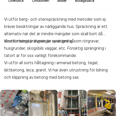
Överblick
Omdömen
Bilder
Bolagsdata
Vi utför berg- och stenspräckning med metoder som ej
kräver besiktningar av närliggande hus. Spräckning är ett
alternativ när det är mindre mängder som skall bort då
denna metod är dyrare än sprängning.
Vi utför bergsprängningar ovan jord såsom rörgravar,
husgrunder, skogsbils väggar, etc. Försiktig sprängning i
tätort är för oss vanligt förekommande.
Vi utför all sorts håltagning i armerad betong, tegel,
lättbetong, leca, granit. Vi har även utrustning för bilning
och klippning av betong med betong sax.