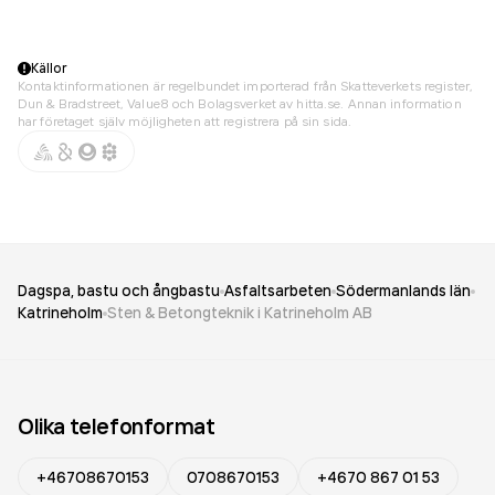
Källor
Kontaktinformationen är regelbundet importerad från Skatteverkets register,
Dun & Bradstreet, Value8 och Bolagsverket av hitta.se. Annan information
har företaget själv möjligheten att registrera på sin sida.
Dagspa, bastu och ångbastu
Asfaltsarbeten
Södermanlands län
Katrineholm
Sten & Betongteknik i Katrineholm AB
Olika telefonformat
+46708670153
0708670153
+4670 867 01 53