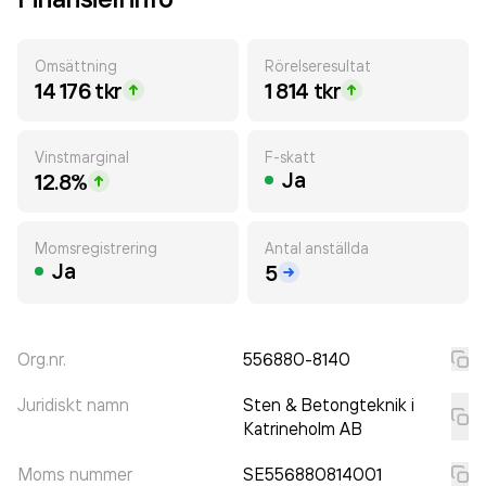
Omsättning
Rörelseresultat
14 176 tkr
1 814 tkr
Vinstmarginal
F-skatt
Ja
12.8%
Momsregistrering
Antal anställda
Ja
5
Org.nr.
556880-8140
Juridiskt namn
Sten & Betongteknik i
Katrineholm AB
Moms nummer
SE556880814001