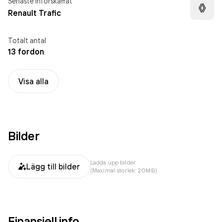
Senaste införskaffat
Renault Trafic
Totalt antal
13 fordon
Visa alla
Bilder
Ladda upp bilder
Lägg till bilder
(Maximal storlek: 20MB)
Finansiell info