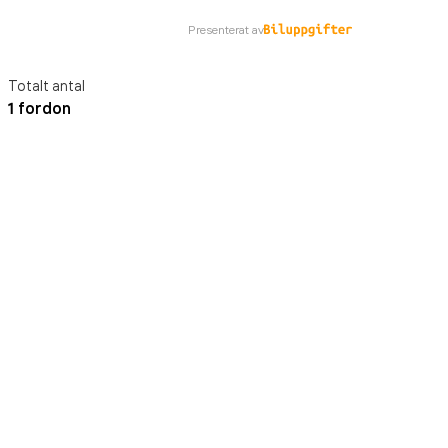
Presenterat av
Totalt antal
1 fordon