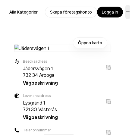
Alla Kategorier
Skapa företagskonto
Logga in
Öppna karta
Besöksadress
Jädersvägen 1
732 34
Arboga
Vägbeskrivning
Leveransadress
Lysgränd 1
721 30
Västerås
Vägbeskrivning
Telefonnummer