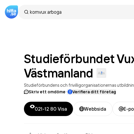
Studieförbundet Vu
Västmanland
Studieförbundens och frivilligorganisationernas utbildni
·
Skriv ett omdöme
Verifiera ditt företag
021-12 80
Visa
Webbsida
E-po