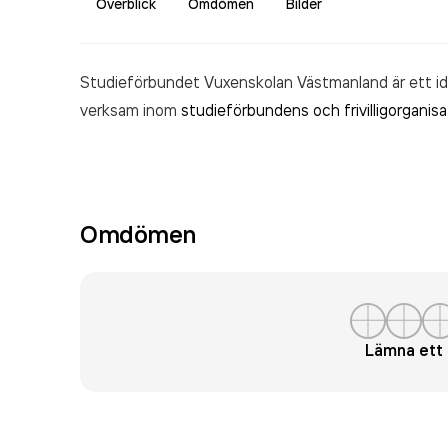
Överblick
Omdömen
Bilder
Studieförbundet Vuxenskolan Västmanland är ett idee
verksam inom
studieförbundens och frivilligorganisa
Omdömen
Lämna et