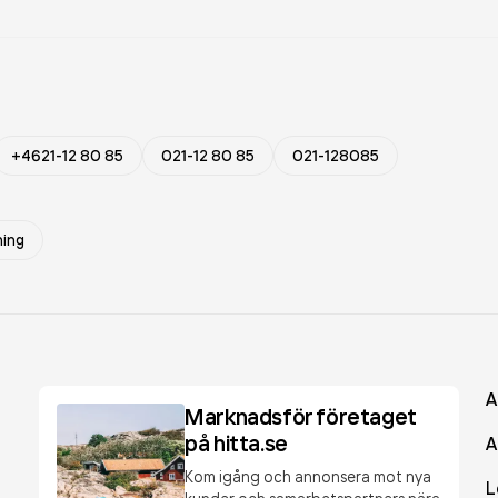
+4621-12 80 85
021-12 80 85
021-128085
ning
A
Marknadsför företaget
på hitta.se
A
Kom igång och annonsera mot nya
L