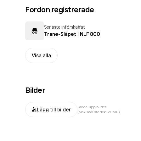
Fordon registrerade
Senaste införskaffat
Trane-Släpet I NLF 800
Visa alla
Bilder
Ladda upp bilder
Lägg till bilder
(Maximal storlek: 20MB)