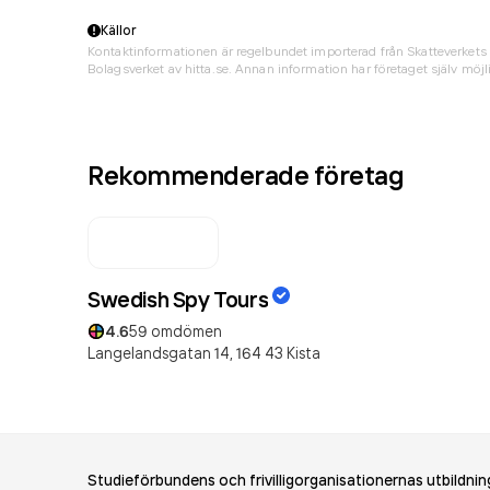
Källor
Kontaktinformationen är regelbundet importerad från Skatteverkets 
Bolagsverket av hitta.se. Annan information har företaget själv möjli
Rekommenderade företag
Swedish Spy Tours
4.6
59
omdömen
Langelandsgatan 14,
164 43
Kista
Studieförbundens och frivilligorganisationernas utbildnin