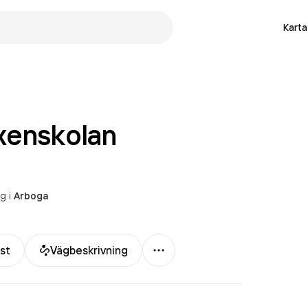
Karta
xenskolan
ng
i
Arboga
Mer
st
Vägbeskrivning