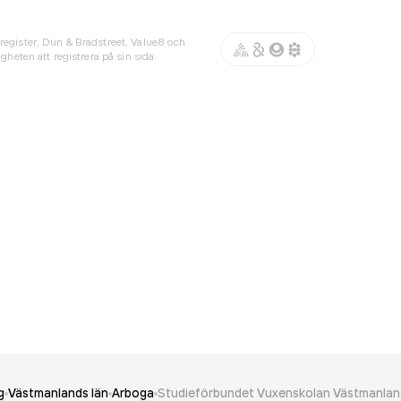
register, Dun & Bradstreet, Value8 och
gheten att registrera på sin sida.
g
Västmanlands län
Arboga
Studieförbundet Vuxenskolan Västmanlan