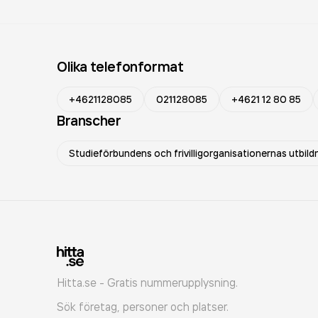
Olika telefonformat
+4621128085
021128085
+4621 12 80 85
Branscher
Studieförbundens och frivilligorganisationernas utbild
Hitta.se - Gratis nummerupplysning.
Sök företag, personer och platser.