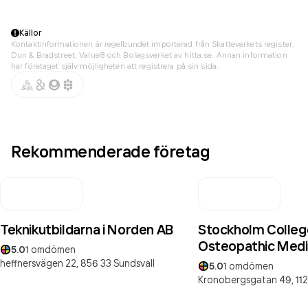
Källor
Kontaktinformationen är regelbundet importerad från Skatteverkets register,
Dun & Bradstreet, Value8 och Bolagsverket av hitta.se. Annan information
har företaget själv möjligheten att registrera på sin sida.
Rekommenderade företag
Teknikutbildarna i Norden AB
Stockholm Colleg
Osteopathic Medi
5.0
1
omdömen
heffnersvägen 22,
856 33
Sundsvall
5.0
1
omdömen
Kronobergsgatan 49,
11