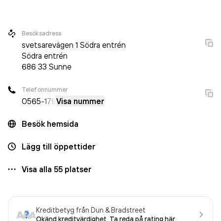
Besöksadress
svetsarevägen 1 Södra entrén
Södra entrén
686 33
Sunne
Telefonnummer
0565
-179
Visa nummer
Besök hemsida
Lägg till öppettider
Visa alla
55
platser
Kreditbetyg från Dun & Bradstreet
Okänd kreditvärdighet. Ta reda på rating här.