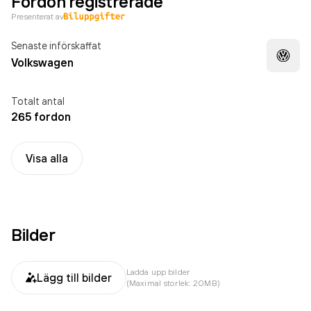
Fordon registrerade
Presenterat av
Senaste införskaffat
Volkswagen
Totalt antal
265 fordon
Visa alla
Bilder
Ladda upp bilder
Lägg till bilder
(Maximal storlek: 20MB)