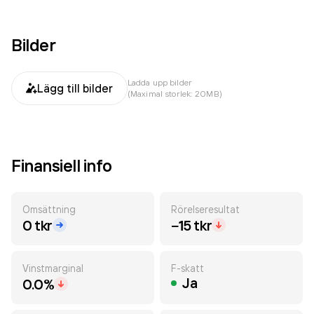
Bilder
Ladda upp bilder
Lägg till bilder
(Maximal storlek: 20MB)
Finansiell info
Omsättning
Rörelseresultat
0 tkr
−15 tkr
Vinstmarginal
F-skatt
Ja
0.0%