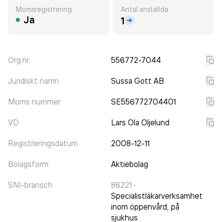
Momsregistrering
Antal anställda
Ja
1
Org.nr.
556772-7044
Juridiskt namn
Sussa Gott AB
Moms nummer
SE556772704401
VD
Lars Ola Oljelund
Registreringsdatum
2008-12-11
Bolagsform
Aktiebolag
SNI-bransch
86221
·
Specialistläkarverksamhet
inom öppenvård, på
sjukhus