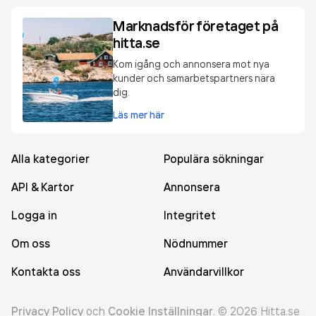
Marknadsför företaget på
hitta.se
Kom igång och annonsera mot nya
kunder och samarbetspartners nära
dig.
Läs mer här
Alla kategorier
Populära sökningar
API & Kartor
Annonsera
Logga in
Integritet
Om oss
Nödnummer
Kontakta oss
Användarvillkor
Privacy Policy
och
Cookie Inställningar
.
©
2026
Hitta.se