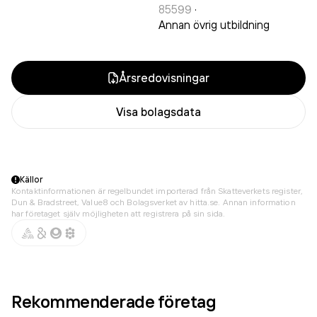
85599
·
Annan övrig utbildning
Årsredovisningar
Visa bolagsdata
Källor
Kontaktinformationen är regelbundet importerad från Skatteverkets register,
Dun & Bradstreet, Value8 och Bolagsverket av hitta.se. Annan information
har företaget själv möjligheten att registrera på sin sida.
Rekommenderade företag