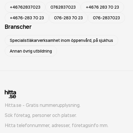
+46762837023
0762837023
+4676 283 70 23
+4676-283 70 23
076-283 70 23
076-2837023
Branscher
Specialistläkarverksamhet inom öppenvård, på sjukhus
Annan övrig utbildning
Hitta.se - Gratis nummerupplysning.
Sök företag, personer och platser.
Hitta telefonnummer, adresser, företagsinfo mm.