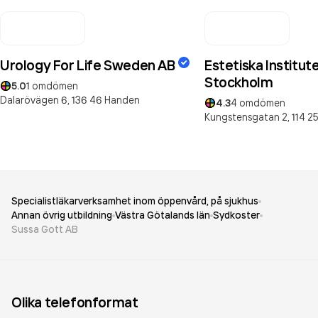
Urology For Life Sweden AB
Estetiska Institut
Stockholm
5.0
1
omdömen
Dalarövägen 6,
136 46
Handen
4.3
4
omdömen
Kungstensgatan 2,
114 2
Specialistläkarverksamhet inom öppenvård, på sjukhus
Annan övrig utbildning
Västra Götalands län
Sydkoster
Sussa Gott AB
Olika telefonformat