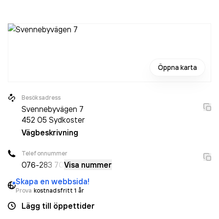
Bolaget är ett aktiebolag som varit aktivt sedan 2008.
Öppna karta
Besöksadress
Svennebyvägen 7
452 05
Sydkoster
Vägbeskrivning
Telefonnummer
076-
283 70
Visa nummer
Skapa en webbsida!
Prova
kostnadsfritt 1 år
Lägg till öppettider