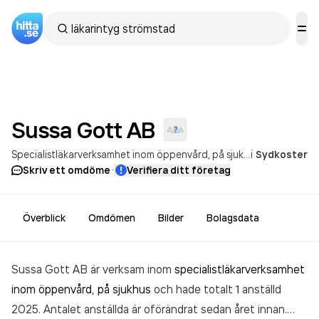
Sussa Gott
AB
Specialistläkarverksamhet inom öppenvård, på sjukhus
i
Sydkoster
Annan övrig
·
Skriv ett omdöme
Verifiera ditt företag
Överblick
Omdömen
Bilder
Bolagsdata
Sussa Gott AB är verksam inom
specialistläkarverksamhet
inom öppenvård, på sjukhus
och hade totalt 1 anställd
2025. Antalet anställda är oförändrat sedan året innan.