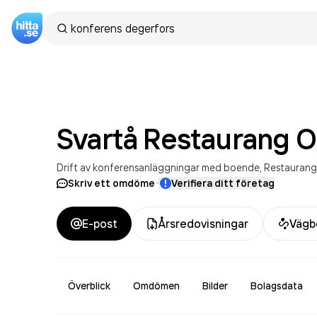
Svartå Restaurang 
Drift av konferensanläggningar med boende
Restaurang
·
Skriv ett omdöme
Verifiera ditt företag
E-post
Årsredovisningar
Vägb
Överblick
Omdömen
Bilder
Bolagsdata