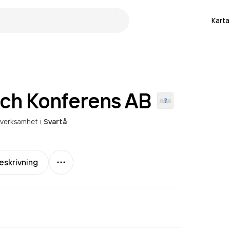
Karta
Och Konferens
AB
verksamhet
i
Svartå
Mer
eskrivning