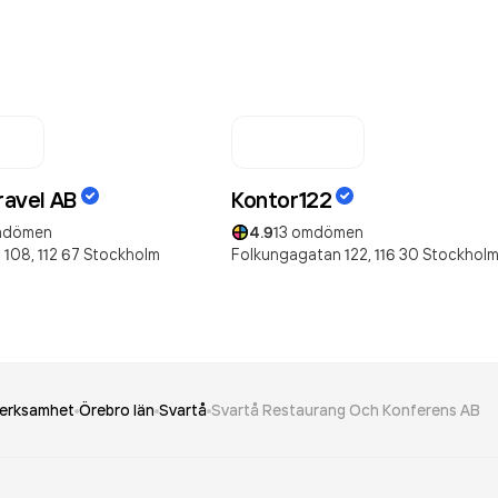
Travel AB
Kontor122
dömen
4.9
13
omdömen
 108,
112 67
Stockholm
Folkungagatan 122,
116 30
Stockhol
erksamhet
Örebro län
Svartå
Svartå Restaurang Och Konferens AB