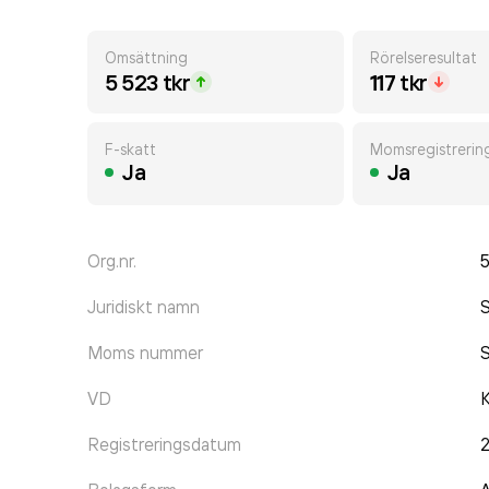
Omsättning
Rörelseresultat
5 523 tkr
117 tkr
F-skatt
Momsregistrerin
Ja
Ja
Org.nr.
Juridiskt namn
S
Moms nummer
VD
K
Registreringsdatum