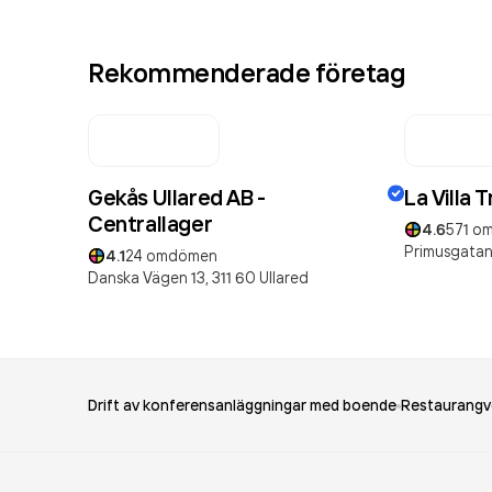
Rekommenderade företag
Gekås Ullared AB -
La Villa 
Centrallager
4.6
571
om
Primusgatan
4.1
24
omdömen
Danska Vägen 13,
311 60
Ullared
Drift av konferensanläggningar med boende
Restaurangv