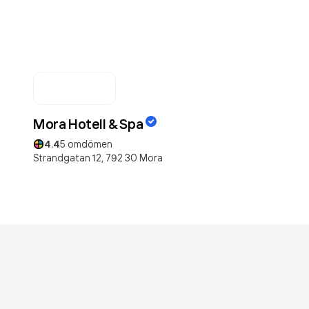
Mora Hotell & Spa
4.4
5
omdömen
m
Strandgatan 12,
792 30
Mora