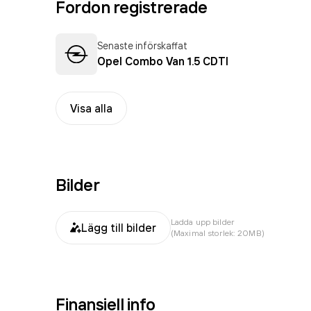
Fordon registrerade
Senaste införskaffat
Opel Combo Van 1.5 CDTI
Visa alla
Bilder
Ladda upp bilder
Lägg till bilder
(Maximal storlek: 20MB)
Finansiell info