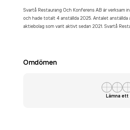
Svartå Restaurang Och Konferens AB är verksam 
och hade totalt 4 anställda 2025. Antalet anställda 
aktiebolag som varit aktivt sedan 2021. Svartå Re
5 523 000,00 kr
senaste räkenskapsåret (2025).
Omdömen
Lämna et