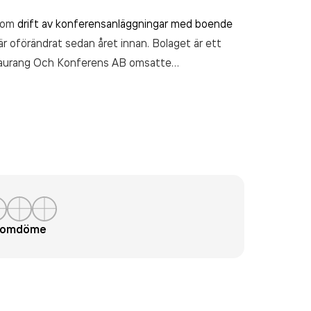
inom
drift av konferensanläggningar med boende
är oförändrat sedan året innan. Bolaget är ett
staurang Och Konferens AB
omsatte
t omdöme