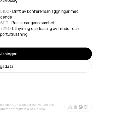
ktiebolag
55102
·
Drift av konferensanläggningar med
boende
6110
·
Restaurangverksamhet
77210
·
Uthyrning och leasing av fritids- och
portutrustning
isningar
agsdata
register, Dun & Bradstreet, Value8 och
gheten att registrera på sin sida.