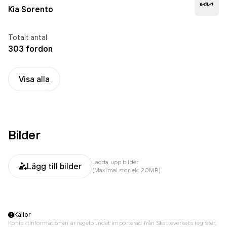
Kia Sorento
Totalt antal
303 fordon
Visa alla
Bilder
Ladda upp bilder
Lägg till bilder
(Maximal storlek: 20MB)
Källor
Kontaktinformationen är regelbundet importerad från Skatteverkets register,