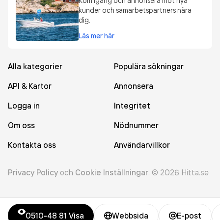
Kom igång och annonsera mot nya
kunder och samarbetspartners nära
dig.
Läs mer här
Alla kategorier
Populära sökningar
API & Kartor
Annonsera
Logga in
Integritet
Om oss
Nödnummer
Kontakta oss
Användarvillkor
Privacy Policy
och
Cookie Inställningar
.
©
2026
Hitta.se
0510-48 81
Visa
Webbsida
E-post