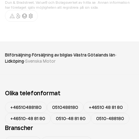
Dun & Bradstreet, Value8 och Bolagsverket av hitta.se. Annan information
har företaget själv möjligheten att registrera på sin sida.
Bilförsäljning
Försäljning av bilglas
Västra Götalands län
Lidköping
Svenska Motor
Olika telefonformat
+46510488180
0510488180
+46510 48 81 80
+46510-48 81 80
0510-48 81 80
0510-488180
Branscher