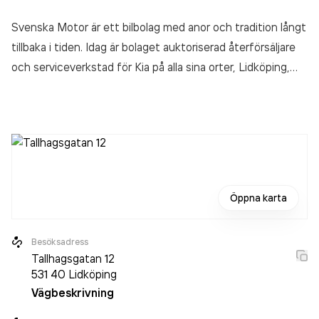
Svenska Motor är ett bilbolag med anor och tradition långt
tillbaka i tiden. Idag är bolaget auktoriserad återförsäljare
och serviceverkstad för Kia på alla sina orter, Lidköping,
Mariestad och Skövde. I Lidköping är vi auktoriserad
serviceverkstad för Mercedes-Benz person- och
transportbilar. I Skövde är vi även auktoriserad
serviceverkstad för Subaru. I Mariestad är
serviceverkstaden även auktoriserad även för Opel och
Saab. Vid årsskiftet 2019/2020 slogs bolagen Gustaf E Bil
Öppna karta
AB och Svenska Motor i Västra Götaland AB ihop och
verkar nu under namnet Svenska Motor Sverige AB.
Besöksadress
Tallhagsgatan 12
531 40
Lidköping
Vägbeskrivning