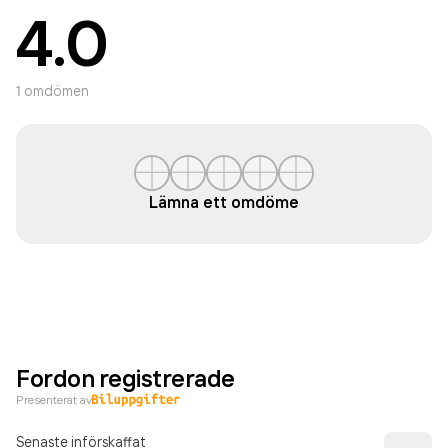
4.0
1
omdömen
Lämna ett omdöme
Fordon registrerade
Presenterat av
Senaste införskaffat