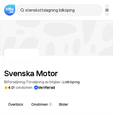
Svenska
Motor
Bilförsäljning
Försäljning av bilglas
i
Lidköping
·
4.0
1
omdömen
Verifierad
Överblick
Omdömen
Bilder
1