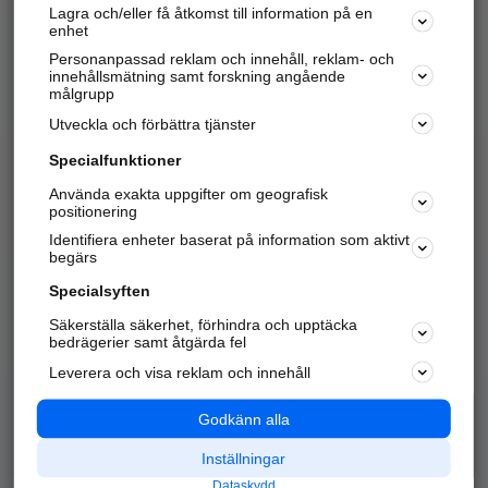
Lagra och/eller få åtkomst till information på en
Sök företag, personer och platser.
enhet
Personanpassad reklam och innehåll, reklam- och
Hitta telefonnummer, adresser, företagsinfo mm.
innehållsmätning samt forskning angående
målgrupp
Utveckla och förbättra tjänster
Marknadsför företaget
på hitta.se
Specialfunktioner
Använda exakta uppgifter om geografisk
Kom igång och annonsera mot
positionering
nya kunder och
Identifiera enheter baserat på information som aktivt
samarbetspartners nära dig.
begärs
Läs mer här
Specialsyften
Säkerställa säkerhet, förhindra och upptäcka
Alla kategorier
Populära sökningar
bedrägerier samt åtgärda fel
Leverera och visa reklam och innehåll
API & Kartor
Annonsera
Logga in
Integritet
Godkänn alla
Om oss
Nödnummer
Inställningar
Dataskydd