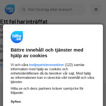
Sök namn, gata, ort, telefon, företag, sökord
Ett fel har inträffat
Om du vill kan du
kontakta hitta.se
och beskriva hur felet
uppstod så att vi lättare och snabbare kan avhjälpa det.
Vänligen försök med följande:
Surfa till
www.hitta.se
Bättre innehåll och tjänster med
Klicka på
Tillbaka-knappen
i webbläsaren och försök igen
hjälp av cookies
Vi beklagar besväret!
Vi och våra
tredjepartsleverantörer
(122) samlar
Till startsidan
information med hjälp av cookies och
enhetsidentifierare då du besöker vår sajt. Med hjälp
av informationen kan vi utveckla vårt innehåll och våra
tjänster.
Hitta.se och dess partners kräver samtycke för
följande:
Syften
Hitta.se - Gratis nummerupplysning.