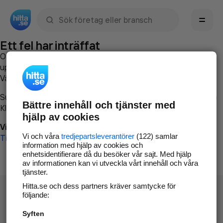
Sök namn, gata, ort, telefon, företag, sökord
Ett fel har inträffat
Om du vill kan du
kontakta hitta.se
och beskriva hur felet
uppstod så att vi lättare och snabbare kan avhjälpa det.
Vänligen försök med följande:
Surfa till
www.hitta.se
Bättre innehåll och tjänster med
Klicka på
Tillbaka-knappen
i webbläsaren och försök igen
hjälp av cookies
Vi beklagar besväret!
Vi och våra
tredjepartsleverantörer
(122) samlar
Till startsidan
information med hjälp av cookies och
enhetsidentifierare då du besöker vår sajt. Med hjälp
av informationen kan vi utveckla vårt innehåll och våra
tjänster.
Hitta.se och dess partners kräver samtycke för
följande:
Syften
Hitta.se - Gratis nummerupplysning.