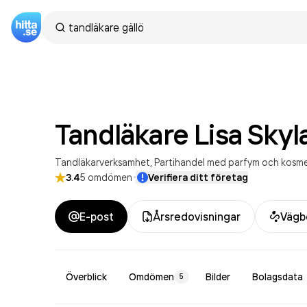
Tandläkare Lisa Skyl
Tandläkarverksamhet
Partihandel med parfym och kosme
·
3.4
5
omdömen
Verifiera ditt företag
E-post
Årsredovisningar
Vägb
Överblick
Omdömen
Bilder
Bolagsdata
5