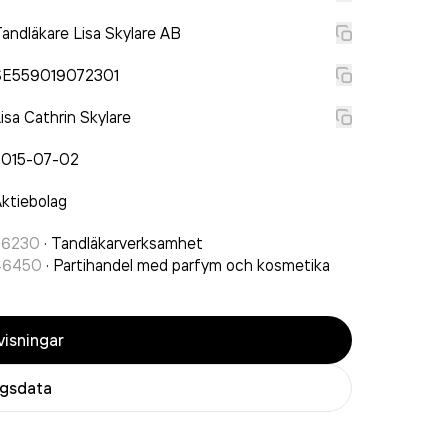
andläkare Lisa Skylare AB
SE559019072301
isa Cathrin Skylare
2015-07-02
ktiebolag
86230
·
Tandläkarverksamhet
46450
·
Partihandel med parfym och kosmetika
isningar
agsdata