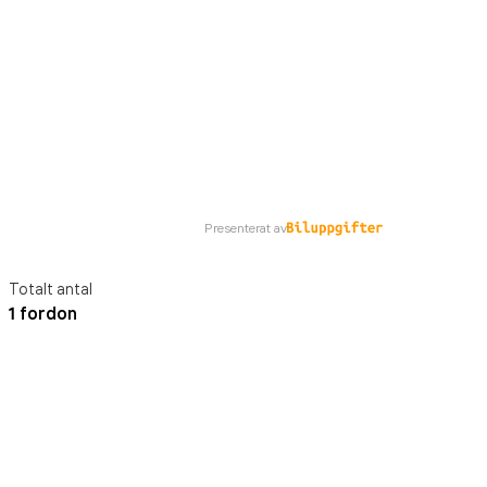
Presenterat av
Totalt antal
1 fordon