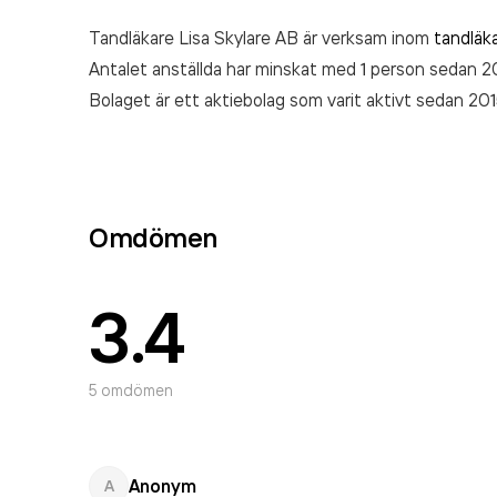
Tandläkare Lisa Skylare AB är verksam inom
tandläk
Antalet anställda har minskat med 1 person sedan 2
Bolaget är ett aktiebolag som varit aktivt sedan 20
4 958 000,00 kr
senaste räkenskapsåret (2025).
Omdömen
3.4
5
omdömen
Anonym
A