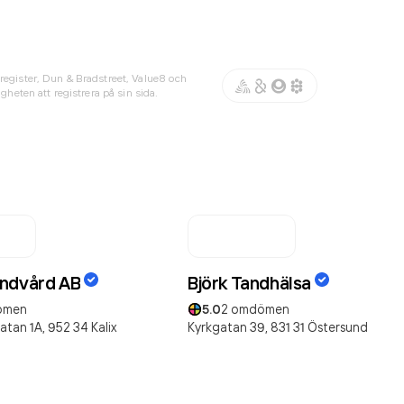
register, Dun & Bradstreet, Value8 och
gheten att registrera på sin sida.
ndvård AB
Björk Tandhälsa
ömen
5.0
2
omdömen
atan 1A,
952 34
Kalix
Kyrkgatan 39,
831 31
Östersund