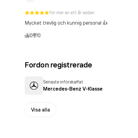
för mer än ett år sedan
Mycket trevlig och kunnig personal 👍
0
0
Fordon registrerade
Senaste införskaffat
Mercedes-Benz V-Klasse
Visa alla