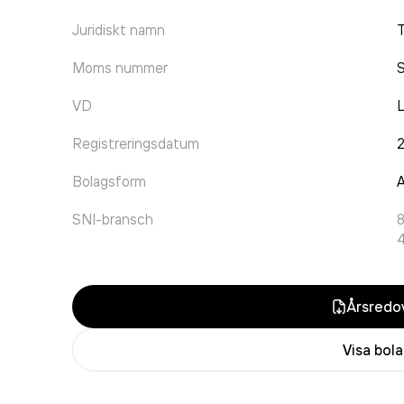
Juridiskt namn
T
Moms nummer
VD
L
Registreringsdatum
Bolagsform
A
SNI-bransch
Årsredov
Visa bol