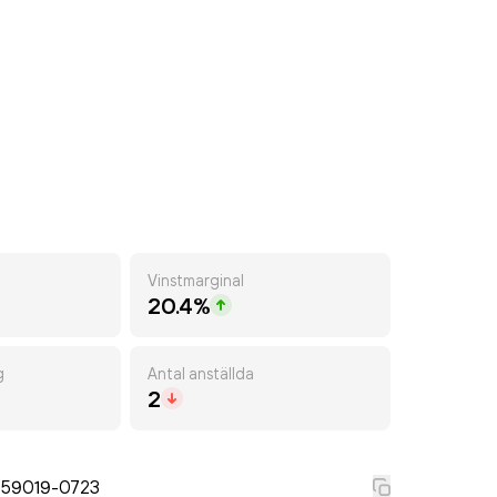
Vinstmarginal
20.4%
g
Antal anställda
2
559019-0723