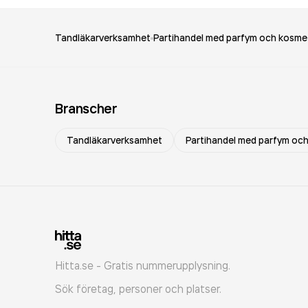
Tandläkarverksamhet
Partihandel med parfym och kosme
Branscher
Tandläkarverksamhet
Partihandel med parfym oc
Hitta.se - Gratis nummerupplysning.
Sök företag, personer och platser.