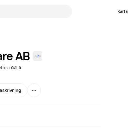
Karta
are
AB
tika
i
Gällö
Mer
eskrivning