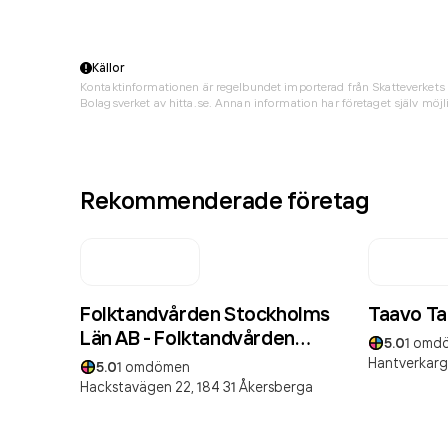
Källor
Kontaktinformationen är regelbundet importerad från Skatteverkets 
Bolagsverket av hitta.se. Annan information har företaget själv möjli
Rekommenderade företag
Folktandvården Stockholms
Taavo Ta
Län AB - Folktandvården
5.0
1
omd
Åkersberga
Hantverkarg
5.0
1
omdömen
Hackstavägen 22,
184 31
Åkersberga