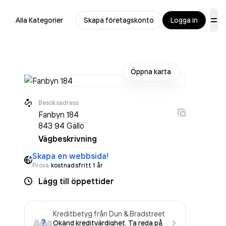
Alla Kategorier
Skapa företagskonto
Logga in
Öppna karta
Besöksadress
Fanbyn 184
843 94
Gällö
Vägbeskrivning
Skapa en webbsida!
Prova
kostnadsfritt 1 år
Lägg till öppettider
Kreditbetyg från Dun & Bradstreet
Okänd kreditvärdighet. Ta reda på