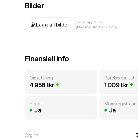
Bilder
Ladda upp bilder
Lägg till bilder
(Maximal storlek: 20MB)
Finansiell info
Omsättning
Rörelseresultat
4 958 tkr
1 009 tkr
F-skatt
Momsregistrerin
Ja
Ja
Org.nr.