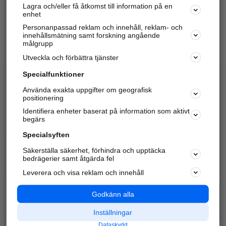
Lagra och/eller få åtkomst till information på en
Sök företag, personer och platser.
enhet
Personanpassad reklam och innehåll, reklam- och
Hitta telefonnummer, adresser, företagsinfo mm.
innehållsmätning samt forskning angående
målgrupp
Utveckla och förbättra tjänster
Marknadsför företaget
på hitta.se
Specialfunktioner
Använda exakta uppgifter om geografisk
Kom igång och annonsera mot
positionering
nya kunder och
Identifiera enheter baserat på information som aktivt
samarbetspartners nära dig.
begärs
Läs mer här
Specialsyften
Säkerställa säkerhet, förhindra och upptäcka
Alla kategorier
Populära sökningar
bedrägerier samt åtgärda fel
Leverera och visa reklam och innehåll
API & Kartor
Annonsera
Logga in
Integritet
Godkänn alla
Om oss
Nödnummer
Inställningar
Dataskydd