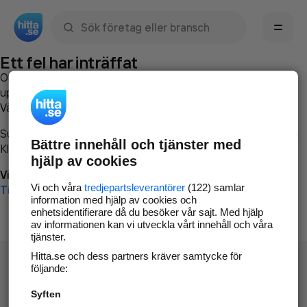
Sök namn, gata, ort, telefon, företag, sökord
Ett fel har inträffat
Om du vill kan du
kontakta hitta.se
och beskriva hur felet
uppstod så att vi lättare och snabbare kan avhjälpa det.
Vänligen försök med följande:
Surfa till
www.hitta.se
Bättre innehåll och tjänster med
Klicka på
Tillbaka-knappen
i webbläsaren och försök igen
hjälp av cookies
Vi beklagar besväret!
Vi och våra
tredjepartsleverantörer
(122) samlar
Till startsidan
information med hjälp av cookies och
enhetsidentifierare då du besöker vår sajt. Med hjälp
av informationen kan vi utveckla vårt innehåll och våra
tjänster.
Hitta.se och dess partners kräver samtycke för
följande:
Syften
Hitta.se - Gratis nummerupplysning.