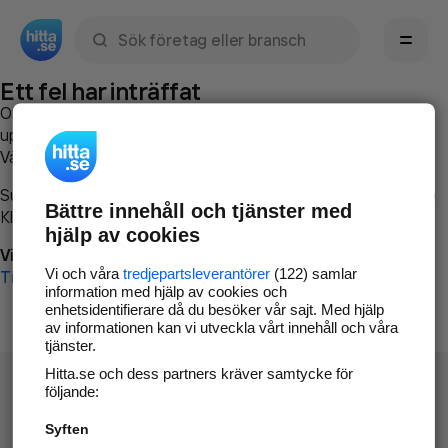
Sök namn, gata, ort, telefon, företag, sökord
Ett fel har inträffat
Om du vill kan du
kontakta hitta.se
och beskriva hur felet
uppstod så att vi lättare och snabbare kan avhjälpa det.
Vänligen försök med följande:
Surfa till
www.hitta.se
Bättre innehåll och tjänster med
Klicka på
Tillbaka-knappen
i webbläsaren och försök igen
hjälp av cookies
Vi beklagar besväret!
Vi och våra
tredjepartsleverantörer
(122) samlar
Till startsidan
information med hjälp av cookies och
enhetsidentifierare då du besöker vår sajt. Med hjälp
av informationen kan vi utveckla vårt innehåll och våra
tjänster.
Hitta.se och dess partners kräver samtycke för
följande:
Syften
Hitta.se - Gratis nummerupplysning.