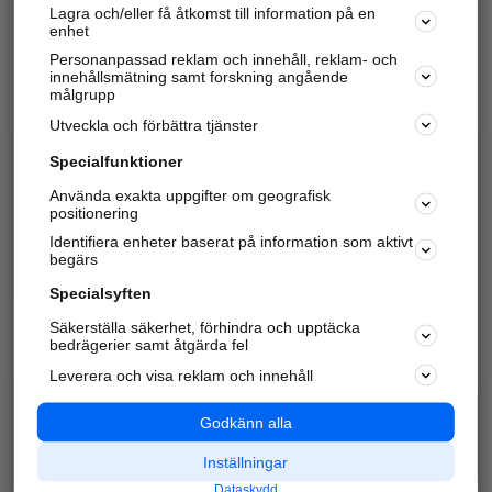
Lagra och/eller få åtkomst till information på en
Sök företag, personer och platser.
enhet
Personanpassad reklam och innehåll, reklam- och
Hitta telefonnummer, adresser, företagsinfo mm.
innehållsmätning samt forskning angående
målgrupp
Utveckla och förbättra tjänster
Marknadsför företaget
på hitta.se
Specialfunktioner
Använda exakta uppgifter om geografisk
Kom igång och annonsera mot
positionering
nya kunder och
Identifiera enheter baserat på information som aktivt
samarbetspartners nära dig.
begärs
Läs mer här
Specialsyften
Säkerställa säkerhet, förhindra och upptäcka
Alla kategorier
Populära sökningar
bedrägerier samt åtgärda fel
Leverera och visa reklam och innehåll
API & Kartor
Annonsera
Logga in
Integritet
Godkänn alla
Om oss
Nödnummer
Inställningar
Dataskydd