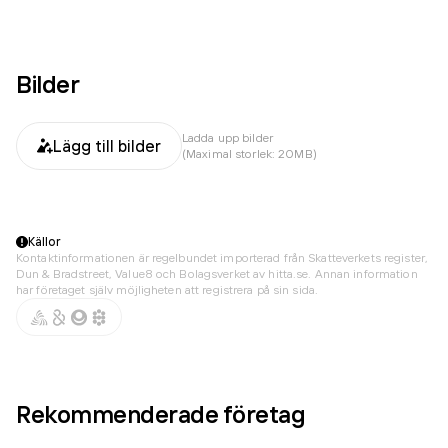
Bilder
Ladda upp bilder
Lägg till bilder
(Maximal storlek: 20MB)
Källor
Kontaktinformationen är regelbundet importerad från Skatteverkets register,
Dun & Bradstreet, Value8 och Bolagsverket av hitta.se. Annan information
har företaget själv möjligheten att registrera på sin sida.
Rekommenderade företag