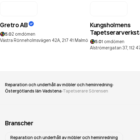
Gretro AB
Kungsholmens
Tapetserarverkst
5.0
2
omdömen
Västra Rönneholmsvägen 42A,
217 41
Malmö
5.0
1
omdömen
Alströmergatan 37,
112 4
Reparation och underhåll av möbler och heminredning
Östergötlands län
Vadstena
Tapetserare Sörensen
Branscher
Reparation och underhåll av möbler och heminredning